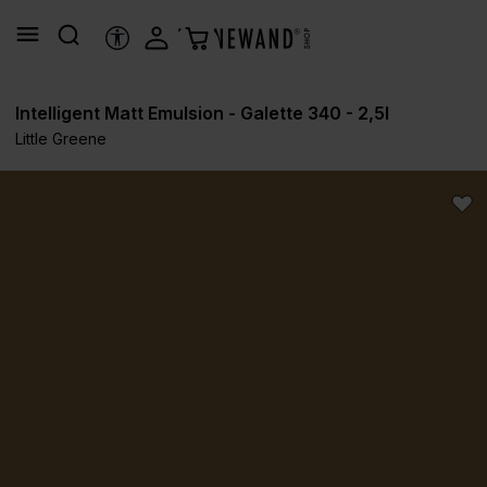
nuto principale
STRUMENTI DI ACCESSIBILITÀ
Intelligent Matt Emulsion - Galette 340 - 2,5l
Little Greene
Salta la galleria di immagini