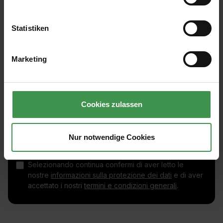
Statistiken
Marketing
Iscrivetevi alla newsletter gratuita per non perdere
nessuna novità o promozione.
Cookies zulassen
Indirizzo e-mail*
Nur notwendige Cookies
Selezionando continua confermi di aver letto le
nostre
informazioni sulla protezione dei dati
e di aver
accettato i nostri
termini e condizioni generali
.