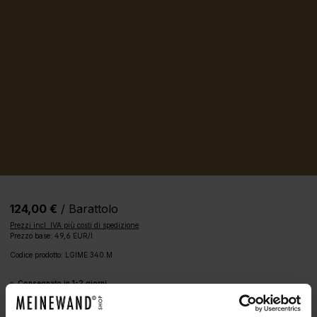
124,00 €
/ Barattolo
Prezzi incl. IVA più costi di spedizione
Prezzo base: 49,6 EUR/l
Codice prodotto:
LGIME.340.M
Consegnato in 1-2 giorni