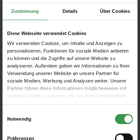
REIMPOSTA SELEZIONE
Zustimmung
Details
Über Cookies
INTELLIGENT MATT EMULSION
Diese Webseite verwendet Cookies
2,5 LITER
Wir verwenden Cookies, um Inhalte und Anzeigen zu
Product Quantity: Enter the desired amou
personalisieren, Funktionen für soziale Medien anbieten
NEL CARRELLO
zu können und die Zugriffe auf unsere Website zu
analysieren. Außerdem geben wir Informationen zu Ihrer
TABELLA COLORI
CAMPIONE IN SCATOLA
Verwendung unserer Website an unsere Partner für
soziale Medien, Werbung und Analysen weiter. Unsere
Partner führen diese Informationen möglicherweise mit
weiteren Daten zusammen, die Sie ihnen bereitgestellt
haben oder die sie im Rahmen Ihrer Nutzung der Dienste
gesammelt haben.
Einwilligungsauswahl
Notwendig
Präferenzen