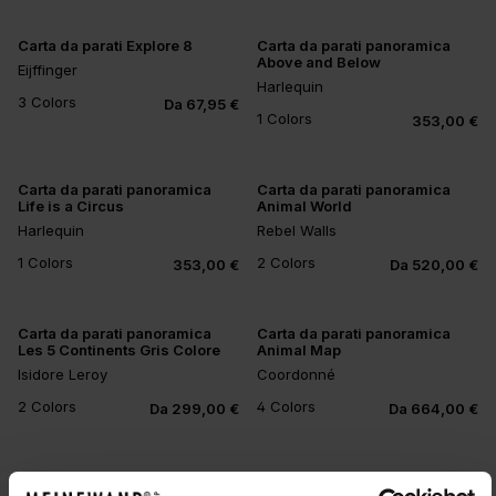
Carta da parati Explore 8
Carta da parati panoramica
Above and Below
Eijffinger
Harlequin
3 Colors
Da 67,95 €
1 Colors
353,00 €
Carta da parati panoramica
Carta da parati panoramica
Life is a Circus
Animal World
Harlequin
Rebel Walls
1 Colors
2 Colors
353,00 €
Da 520,00 €
Carta da parati panoramica
Carta da parati panoramica
Les 5 Continents Gris Colore
Animal Map
Isidore Leroy
Coordonné
2 Colors
4 Colors
Da 299,00 €
Da 664,00 €
Carta da parati panoramica
Carta da parati panoramica
Arbracadabra Jour
Ballon Rides