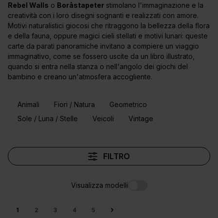
Rebel Walls
o
Boråstapeter
stimolano l'immaginazione e la
creatività con i loro disegni sognanti e realizzati con amore.
Motivi naturalistici giocosi che ritraggono la bellezza della flora
e della fauna, oppure magici cieli stellati e motivi lunari: queste
carte da parati panoramiche invitano a compiere un viaggio
immaginativo, come se fossero uscite da un libro illustrato,
quando si entra nella stanza o nell'angolo dei giochi del
bambino e creano un'atmosfera accogliente.
Animali
Fiori / Natura
Geometrico
Sole / Luna / Stelle
Veicoli
Vintage
FILTRO
Visualizza modelli
1
2
3
4
5