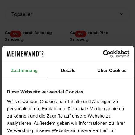
Carta da parati Bokskog
Carta da parati Pine
5
%
5
%
Sandberg
Sandberg
3 Colors
7 Colors
Da 120,65 €
Da 120,65 €
127,00 €
127,00 €
+3
Carta da parati Magnus
Carta da parati Zen
5
%
5
%
Zustimmung
Details
Über Cookies
Sandberg
Sandberg
7 Colors
4 Colors
Da 120,65 €
Da 120,65 €
127,00 €
127,00 €
+3
Diese Webseite verwendet Cookies
Wir verwenden Cookies, um Inhalte und Anzeigen zu
Carta da parati Marion
Carta da parati Lise
5
%
5
%
personalisieren, Funktionen für soziale Medien anbieten
Sandberg
Sandberg
zu können und die Zugriffe auf unsere Website zu
3 Colors
3 Colors
Da 120,65 €
Da 102,60 €
127,00 €
108,00 €
analysieren. Außerdem geben wir Informationen zu Ihrer
Verwendung unserer Website an unsere Partner für