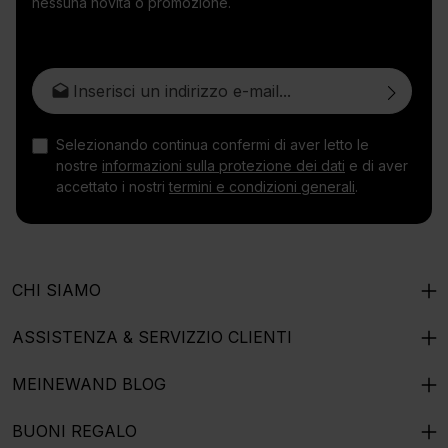
nessuna novità o promozione.
Indirizzo e-mail*
Selezionando continua confermi di aver letto le
nostre
informazioni sulla protezione dei dati
e di aver
accettato i nostri
termini e condizioni generali
.
CHI SIAMO
ASSISTENZA & SERVIZZIO CLIENTI
MEINEWAND BLOG
BUONI REGALO