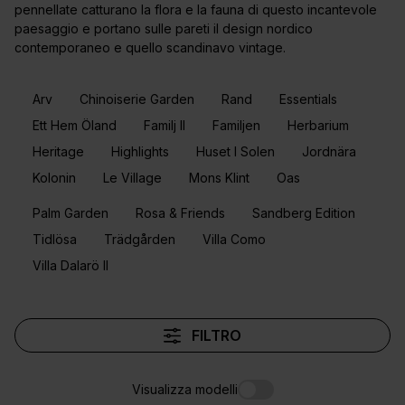
pennellate catturano la flora e la fauna di questo incantevole
paesaggio e portano sulle pareti il design nordico
contemporaneo e quello scandinavo vintage.
Arv
Chinoiserie Garden
Rand
Essentials
Ett Hem Öland
Familj II
Familjen
Herbarium
Heritage
Highlights
Huset I Solen
Jordnära
Kolonin
Le Village
Mons Klint
Oas
Palm Garden
Rosa & Friends
Sandberg Edition
Tidlösa
Trädgården
Villa Como
Villa Dalarö II
FILTRO
Visualizza modelli