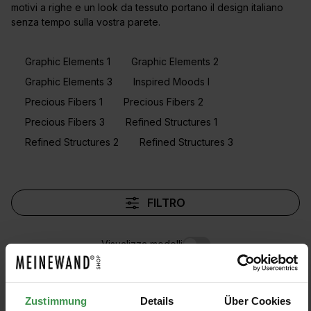
motivi a righe e un look da tessuto portano il design italiano
senza tempo sulla vostra parete.
Graphic Elements 1
Graphic Elements 2
Graphic Elements 3
Inspired Moods I
Precious Fibers 1
Precious Fibers 2
Precious Fibers 3
Refined Structures 1
Refined Structures 2
Refined Structures 3
FILTRO
Visualizza modelli
Zustimmung
Details
Über Cookies