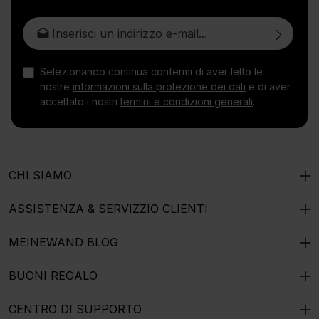
Indirizzo e-mail*
Selezionando continua confermi di aver letto le
nostre
informazioni sulla protezione dei dati
e di aver
accettato i nostri
termini e condizioni generali
.
CHI SIAMO
ASSISTENZA & SERVIZZIO CLIENTI
MEINEWAND BLOG
BUONI REGALO
CENTRO DI SUPPORTO