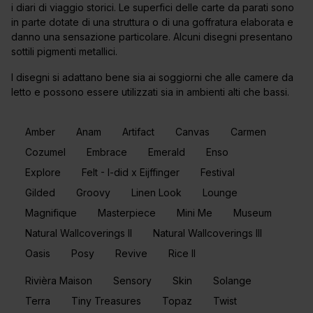
i diari di viaggio storici. Le superfici delle carte da parati sono
in parte dotate di una struttura o di una goffratura elaborata e
danno una sensazione particolare. Alcuni disegni presentano
sottili pigmenti metallici.
I disegni si adattano bene sia ai soggiorni che alle camere da
letto e possono essere utilizzati sia in ambienti alti che bassi.
Amber
Anam
Artifact
Canvas
Carmen
Cozumel
Embrace
Emerald
Enso
Explore
Felt - I-did x Eijffinger
Festival
Gilded
Groovy
Linen Look
Lounge
Magnifique
Masterpiece
Mini Me
Museum
Natural Wallcoverings II
Natural Wallcoverings III
Oasis
Posy
Revive
Rice II
Rivièra Maison
Sensory
Skin
Solange
Terra
Tiny Treasures
Topaz
Twist