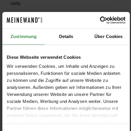
Unify
FILTRO
Zustimmung
Details
Über Cookies
Visualizza modelli
Diese Webseite verwendet Cookies
Wir verwenden Cookies, um Inhalte und Anzeigen zu
personalisieren, Funktionen für soziale Medien anbieten
zu können und die Zugriffe auf unsere Website zu
Carta da parati panoramica
Carta da parati Oasis 3
Lush Lagoon Small
Eijffinger
analysieren. Außerdem geben wir Informationen zu Ihrer
Eijffinger
Verwendung unserer Website an unsere Partner für
6 Colors
Da 115,00 €
+2
3 Colors
Da 285,00 €
soziale Medien, Werbung und Analysen weiter. Unsere
Partner führen diese Informationen möglicherweise mit
weiteren Daten zusammen, die Sie ihnen bereitgestellt
Carta da parati Oasis 5
Carta da parati Oasis 4
haben oder die sie im Rahmen Ihrer Nutzung der Dienste
Eijffinger
Eijffinger
gesammelt haben.