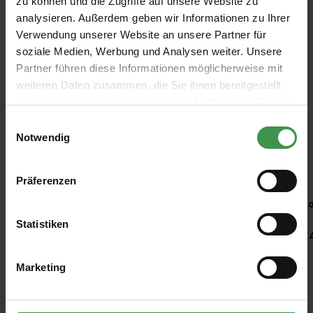
zu können und die Zugriffe auf unsere Website zu
analysieren. Außerdem geben wir Informationen zu Ihrer
SUITABLE PRODUCTS
Verwendung unserer Website an unsere Partner für
soziale Medien, Werbung und Analysen weiter. Unsere
Skip product gallery
Mural Chettinad
Partner führen diese Informationen möglicherweise mit
weiteren Daten zusammen, die Sie ihnen bereitgestellt
€318.00
haben oder die sie im Rahmen Ihrer Nutzung der Dienste
gesammelt haben.
Einwilligungsauswahl
Notwendig
Recommended Accessories
Präferenzen
Skip product gallery
Kleisterroller
Ro
Statistiken
€6.97
€
Marketing