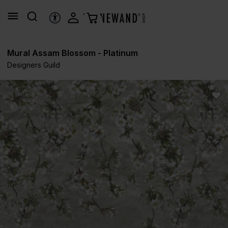
in content
ACCESSIBILITY TOOLS
Mural Assam Blossom - Platinum
Designers Guild
Skip image gallery