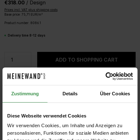
€318.00
/ Design
Prices incl. VAT plus shipping costs
Base price: 75,71 EUR/m²
Product number:
8086.1
Delivery time 8-12 days
Product Quantity: Enter the desired amou
ADD TO SHOPPING CART
SAMPLE
CALCULATE ROLLS
Zustimmung
Details
Über Cookies
Diese Webseite verwendet Cookies
Wir verwenden Cookies, um Inhalte und Anzeigen zu
personalisieren, Funktionen für soziale Medien anbieten