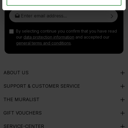
Email address*
By selecting continue you confirm that you have read
our
data protection information
and accepted our
general terms and conditions
.
ABOUT US
SUPPORT & CUSTOMER SERVICE
THE MURALIST
GIFT VOUCHERS
SERVICE-CENTER