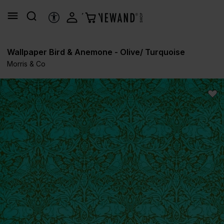
in content
ACCESSIBILITY TOOLS
Wallpaper Bird & Anemone - Olive/ Turquoise
Morris & Co
Skip image gallery