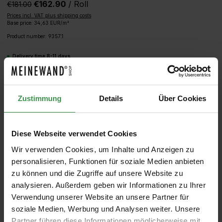
€162.90
/ Roll
€181.00‎
Prices incl. VAT plus shipping costs
Base price: 34,63 EUR/m²
Product number:
9357.1
Delivery time 8-11 days
Product Quantity: Enter the desired amou
ADD TO SHOPPING CART
Zustimmung
Details
Über Cookies
SAMPLE
CALCULATE ROLLS
Diese Webseite verwendet Cookies
Wir verwenden Cookies, um Inhalte und Anzeigen zu
personalisieren, Funktionen für soziale Medien anbieten
zu können und die Zugriffe auf unsere Website zu
analysieren. Außerdem geben wir Informationen zu Ihrer
Verwendung unserer Website an unsere Partner für
soziale Medien, Werbung und Analysen weiter. Unsere
Partner führen diese Informationen möglicherweise mit