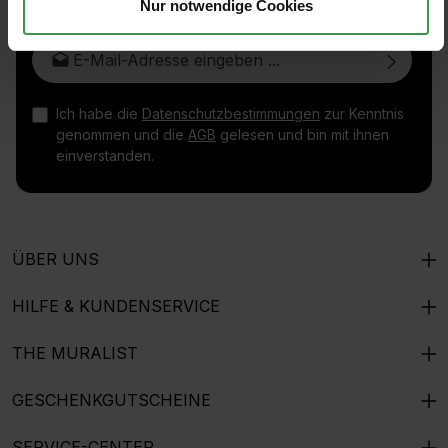
Nur notwendige Cookies
E-Mail-Adresse*
Ich habe die
Datenschutzbestimmungen
zur Kenntnis
genommen und die
AGB
gelesen und bin mit ihnen
einverstanden.
ÜBER UNS
HILFE & KUNDENSERVICE
THE MURALIST
GESCHENKGUTSCHEINE
SERVICE-CENTER