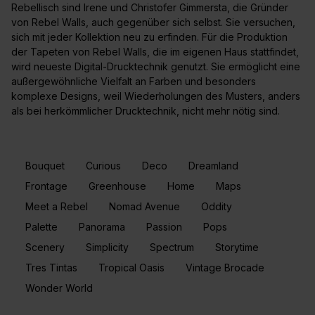
Rebellisch sind Irene und Christofer Gimmersta, die Gründer
von Rebel Walls, auch gegenüber sich selbst. Sie versuchen,
sich mit jeder Kollektion neu zu erfinden. Für die Produktion
der Tapeten von Rebel Walls, die im eigenen Haus stattfindet,
wird neueste Digital-Drucktechnik genutzt. Sie ermöglicht eine
außergewöhnliche Vielfalt an Farben und besonders
komplexe Designs, weil Wiederholungen des Musters, anders
als bei herkömmlicher Drucktechnik, nicht mehr nötig sind.
Bouquet
Curious
Deco
Dreamland
Frontage
Greenhouse
Home
Maps
Meet a Rebel
Nomad Avenue
Oddity
Palette
Panorama
Passion
Pops
Scenery
Simplicity
Spectrum
Storytime
Tres Tintas
Tropical Oasis
Vintage Brocade
Wonder World