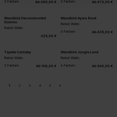
3 Farben
2 Farben
Ab 490,00 €
Ab 473,00 €
Wandbild Deconstructed
Wandbild Ayers Rock
Domino
Rebel Walls
Rebel Walls
6 Farben
Ab 435,00 €
+2
425,00 €
Tapete Carnaby
Wandbild Jungle Land
Rebel Walls
Rebel Walls
2 Farben
6 Farben
Ab 108,00 €
Ab 540,00 €
+2
1
2
3
4
5