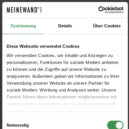
Wandbild Spring Flower
Tapete Furada
Rebel Walls
Rebel Walls
Zustimmung
Details
Über Cookies
4 Farben
3 Farben
Ab 675,00 €
Ab 108,00 €
Diese Webseite verwendet Cookies
Wandbild Bellewood
Wandbild Vintage Flora
Rebel Walls
Rebel Walls
Wir verwenden Cookies, um Inhalte und Anzeigen zu
7 Farben
5 Farben
Ab 473,00 €
Ab 420,00 €
personalisieren, Funktionen für soziale Medien anbieten
+3
+1
zu können und die Zugriffe auf unsere Website zu
analysieren. Außerdem geben wir Informationen zu Ihrer
Wandbild Birch Trunks
Wandbild Manhattan
Verwendung unserer Website an unsere Partner für
Rebel Walls
Rebel Walls
soziale Medien, Werbung und Analysen weiter. Unsere
5 Farben
486,00 €
Ab 244,00 €
+1
Partner führen diese Informationen möglicherweise mit
weiteren Daten zusammen, die Sie ihnen bereitgestellt
haben oder die sie im Rahmen Ihrer Nutzung der Dienste
Wandbild Factory Window
Tapete Planetarium
gesammelt haben.
Rebel Walls
Rebel Walls
Einwilligungsauswahl
Notwendig
3 Farben
473,00 €
Ab 108,00 €