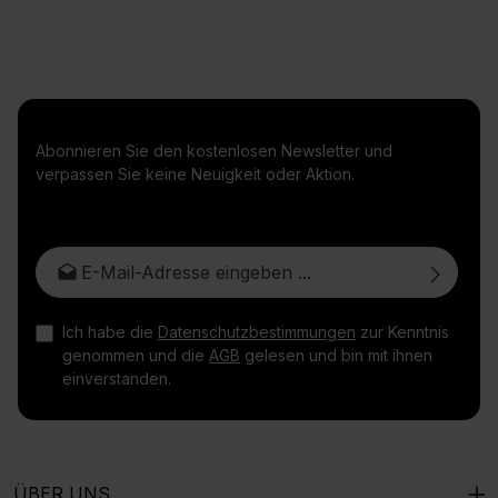
Abonnieren Sie den kostenlosen Newsletter und
verpassen Sie keine Neuigkeit oder Aktion.
E-Mail-Adresse*
Ich habe die
Datenschutzbestimmungen
zur Kenntnis
genommen und die
AGB
gelesen und bin mit ihnen
einverstanden.
ÜBER UNS