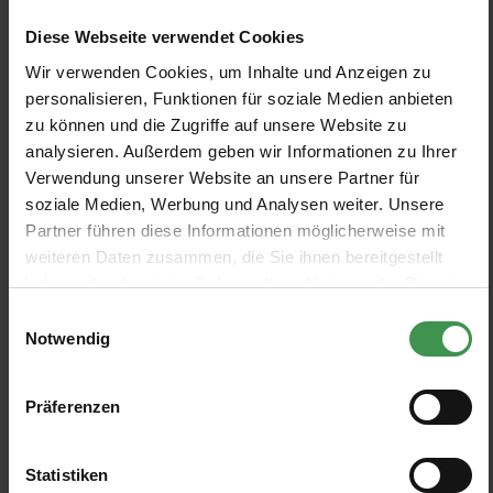
Wandbild Elevation Lines
Tapete Timeless Stones
Diese Webseite verwendet Cookies
Rebel Walls
Coordonné
Wir verwenden Cookies, um Inhalte und Anzeigen zu
2 Farben
5 Farben
Ab 547,00 €
Ab 94,90 €
+1
personalisieren, Funktionen für soziale Medien anbieten
zu können und die Zugriffe auf unsere Website zu
Tapete Marbled
Tapete Marble
analysieren. Außerdem geben wir Informationen zu Ihrer
5
%
Mindthegap
Harlequin
Verwendung unserer Website an unsere Partner für
soziale Medien, Werbung und Analysen weiter. Unsere
2 Farben
3 Farben
Ab 255,46 €
Ab 176,00 €
268,90 €
Partner führen diese Informationen möglicherweise mit
weiteren Daten zusammen, die Sie ihnen bereitgestellt
Tapete Pétreo
Tapete Marble Art
haben oder die sie im Rahmen Ihrer Nutzung der Dienste
Coordonné
Rebel Walls
gesammelt haben.
Einwilligungsauswahl
4 Farben
Ab 57,50 €
270,00 €
Notwendig
Präferenzen
1
2
Statistiken