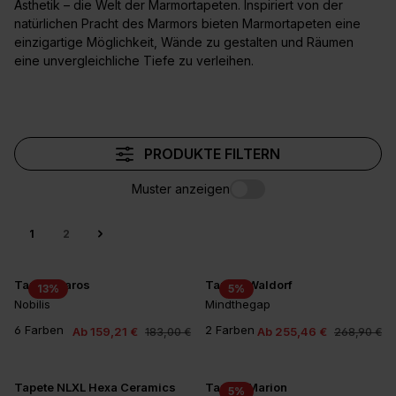
Ästhetik – die Welt der Marmortapeten. Inspiriert von der
natürlichen Pracht des Marmors bieten Marmortapeten eine
einzigartige Möglichkeit, Wände zu gestalten und Räumen
eine unvergleichliche Tiefe zu verleihen.
PRODUKTE FILTERN
Muster anzeigen
1
2
Tapete Paros
Tapete Waldorf
13
%
5
%
Nobilis
Mindthegap
6 Farben
2 Farben
Ab 159,21 €
Ab 255,46 €
183,00 €
268,90 €
+2
Tapete NLXL Hexa Ceramics
Tapete Marion
5
%