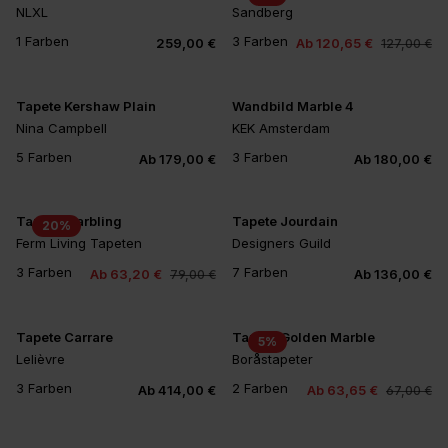
NLXL
Sandberg
1 Farben
3 Farben
259,00 €
Ab 120,65 €
127,00 €
Tapete Kershaw Plain
Wandbild Marble 4
Nina Campbell
KEK Amsterdam
5 Farben
3 Farben
Ab 179,00 €
Ab 180,00 €
+1
Tapete Marbling
Tapete Jourdain
20
%
Ferm Living Tapeten
Designers Guild
3 Farben
7 Farben
Ab 63,20 €
Ab 136,00 €
79,00 €
+3
Tapete Carrare
Tapete Golden Marble
5
%
Lelièvre
Boråstapeter
3 Farben
2 Farben
Ab 414,00 €
Ab 63,65 €
67,00 €