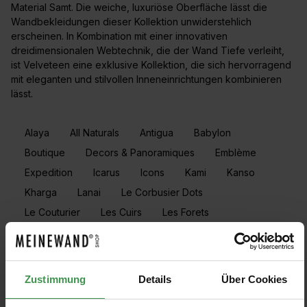
Material Samt. Die weiche, luxuriöse Oberfläche lässt die
Wandbekleidungen dieser Kollektion unwiderstehlich
erscheinen. In Kombination mit einer innovativen
dreidimensionalen Webtechnik, die der Wand Tiefe verleiht,
ist Velveteen eine exklusive Kollektion, die sich hervorragend
mit eleganten und stilvollen Inneneinrichtungen kombinieren
lässt.
Alaya
All Naturals
Antigua
Babylon
Boutique
Decors & Panoramiques
Emblème
Expedition
Icarus
Icons
Kami
Kanso
Kharga
Lanai
Le Corbusier Dots
Le Couturier
Les Cuirs
Les Forets
Les Thermes
Lino
Lush
Luster
Manila
Marquesa
Marqueterie
Melaky
Merino
Metal X Patina
Monsoon 2.0
Objet
Zustimmung
Details
Über Cookies
Osmanthus
Paleo
Pampas
Prismatic