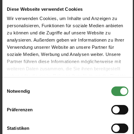
Samal
Sculptura
Selva
Tali
Terra
Diese Webseite verwendet Cookies
Textura
Textura Ignis
Timber
Velveteen
Wir verwenden Cookies, um Inhalte und Anzeigen zu
Wild Silk
Yala
personalisieren, Funktionen für soziale Medien anbieten
zu können und die Zugriffe auf unsere Website zu
analysieren. Außerdem geben wir Informationen zu Ihrer
PRODUKTE FILTERN
Verwendung unserer Website an unsere Partner für
soziale Medien, Werbung und Analysen weiter. Unsere
Partner führen diese Informationen möglicherweise mit
Muster anzeigen
weiteren Daten zusammen, die Sie ihnen bereitgestellt
haben oder die sie im Rahmen Ihrer Nutzung der Dienste
gesammelt haben.
Einwilligungsauswahl
Notwendig
Tapete Twirl
Tapete Ridge
Arte
Arte
Präferenzen
5 Farben
5 Farben
Ab 299,00 €
Ab 299,00 €
+1
+1
Statistiken