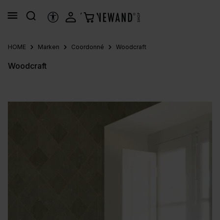
alt springen
HILFSTOOLS
HOME
Marken
Coordonné
Woodcraft
Woodcraft