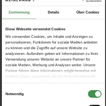
Woodcraft
Zustimmung
Details
Über Cookies
PRODUKTE FILTERN
Diese Webseite verwendet Cookies
Wir verwenden Cookies, um Inhalte und Anzeigen zu
Muster anzeigen
personalisieren, Funktionen für soziale Medien anbieten
zu können und die Zugriffe auf unsere Website zu
analysieren. Außerdem geben wir Informationen zu Ihrer
Verwendung unserer Website an unsere Partner für
soziale Medien, Werbung und Analysen weiter. Unsere
Tapete Diamond Cork
Tapete Hexagon
Partner führen diese Informationen möglicherweise mit
Coordonné
Coordonné
weiteren Daten zusammen, die Sie ihnen bereitgestellt
6 Farben
10 Farben
Ab 193,60 €
Ab 193,60 €
haben oder die sie im Rahmen Ihrer Nutzung der Dienste
+2
+6
gesammelt haben.
Einwilligungsauswahl
Notwendig
Tapete Arrow Cork
Tapete Polar Star
Coordonné
Coordonné