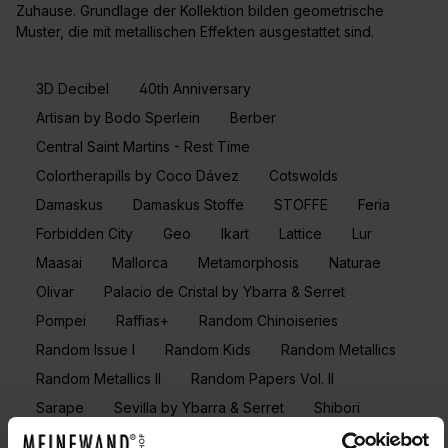
Zuhause. Grundlage der Kollektion bilden geometrische
Muster, die mit metallischen Effekten ausgestattet sind.
3D Decibel
40th Anniversary
Artisan by Bodo Sperlein
Berber
Central Saint Martins - Rest Time
Colortherapills by Coco Dávez
Cotswolds
Damaskus
Damaskus Stoffe
STOFFE
Feria
Forbidden City
Geo
Ikart
Lattice
Lur
Maasai
Mallorca
Metamorphosis
Naturae
Olivar
Palacio de Cristal by Ybarra & Serret
Pompei
Raffias+
Random Chinoiseries
Random Issue I
Random Kids
Random Metallics
Random Metallics II
Random Papers Vol. II
Sarape
Sevilla by Ybarra & Serret
Shibori
Stripes & Checks
Tactus
Victorian
Wander