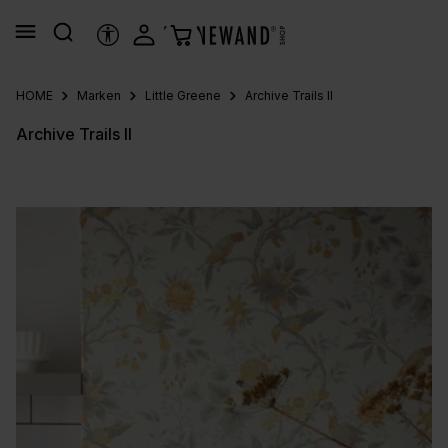
alt springen
HILFSTOOLS
HOME
Marken
Little Greene
Archive Trails II
Archive Trails II