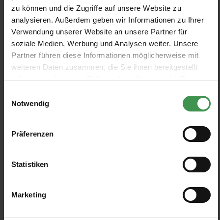
zu können und die Zugriffe auf unsere Website zu
Tapete Asterid Tapete
Tapete Woodblock Trail
analysieren. Außerdem geben wir Informationen zu Ihrer
Little Greene
Little Greene
Verwendung unserer Website an unsere Partner für
4 Farben
4 Farben
soziale Medien, Werbung und Analysen weiter. Unsere
Ab 306,00 €
Ab 150,00 €
Partner führen diese Informationen möglicherweise mit
weiteren Daten zusammen, die Sie ihnen bereitgestellt
Tapete Loriini Tapete
Tapete Brooke House Tapete
haben oder die sie im Rahmen Ihrer Nutzung der Dienste
Little Greene
Little Greene
gesammelt haben.
Einwilligungsauswahl
5 Farben
5 Farben
Ab 195,00 €
Ab 195,00 €
+1
+1
Notwendig
Tapete Woodblock Mono
Präferenzen
Little Greene
5 Farben
Ab 150,00 €
+1
Statistiken
Marketing