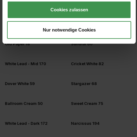
Tropez Blue 204
Route One 254
Cookies zulassen
Old School Blue 259
Moon Shadow 261
Nur notwendige Cookies
Old Paper 18
Sundial 60
White Lead - Mid 170
Cricket White 82
Dover White 59
Stargazer 68
Ballroom Cream 50
Sweet Cream 75
White Lead - Dark 172
Narcissus 194