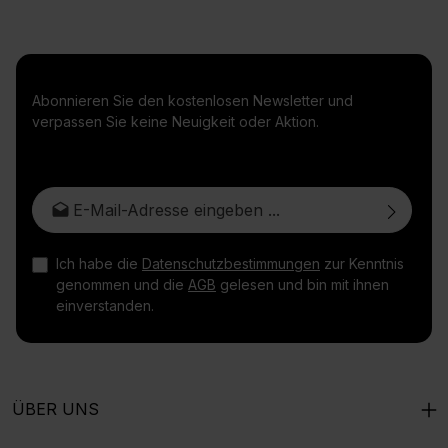
Abonnieren Sie den kostenlosen Newsletter und
verpassen Sie keine Neuigkeit oder Aktion.
E-Mail-Adresse*
Ich habe die
Datenschutzbestimmungen
zur Kenntnis
genommen und die
AGB
gelesen und bin mit ihnen
einverstanden.
ÜBER UNS