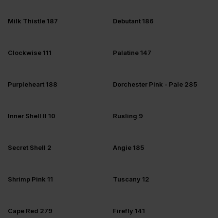
Milk Thistle 187
Debutant 186
Clockwise 111
Palatine 147
Purpleheart 188
Dorchester Pink - Pale 285
Inner Shell II 10
Rusling 9
Secret Shell 2
Angie 185
Shrimp Pink 11
Tuscany 12
Cape Red 279
Firefly 141