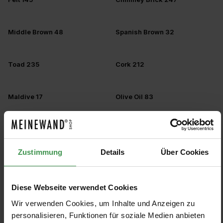
Middle Brown 48
Spanish Brown 32
Toad 235
Cork 212
Maldive 17
Olive Oil 83
Eau de Nil 90
Horizon 197
Zustimmung
Details
Über Cookies
Ediths Eye 301
Sir Lutyens' Sage 302
Diese Webseite verwendet Cookies
Light Brunswick Green 128
Brilliant Green 127
Wir verwenden Cookies, um Inhalte und Anzeigen zu
personalisieren, Funktionen für soziale Medien anbieten