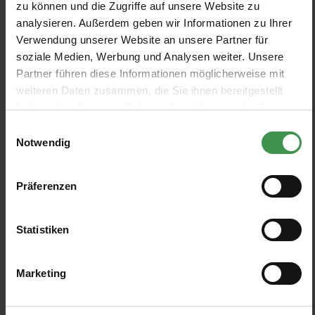
Lawnmower Green 200
Mid Bronze Green 125
zu können und die Zugriffe auf unsere Website zu
analysieren. Außerdem geben wir Informationen zu Ihrer
Verwendung unserer Website an unsere Partner für
Dark Bronze Green 120
Drizzle 217
soziale Medien, Werbung und Analysen weiter. Unsere
Partner führen diese Informationen möglicherweise mit
weiteren Daten zusammen, die Sie ihnen bereitgestellt
Cupboard Green 201
Spearmint 202
haben oder die sie im Rahmen Ihrer Nutzung der Dienste
gesammelt haben.
Einwilligungsauswahl
Turquoise Blue 93
Mid Brunswick Green 126
Notwendig
Präferenzen
Celestial White 262
Echo 98
Statistiken
Gentle Sky 102
Pale Berlin 258
Marketing
Regency Blue 253
Polar Blue 121