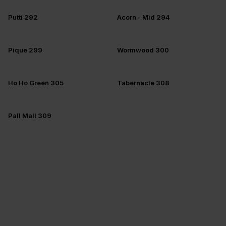
Putti 292
Acorn - Mid 294
Pique 299
Wormwood 300
Ho Ho Green 305
Tabernacle 308
Pall Mall 309