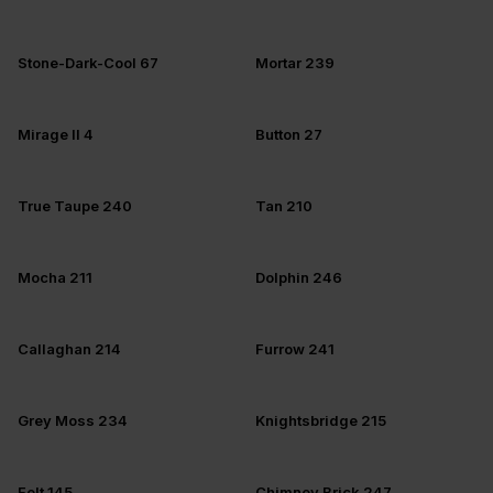
Stone-Dark-Cool 67
Mortar 239
Mirage II 4
Button 27
True Taupe 240
Tan 210
Mocha 211
Dolphin 246
Callaghan 214
Furrow 241
Grey Moss 234
Knightsbridge 215
Felt 145
Chimney Brick 247