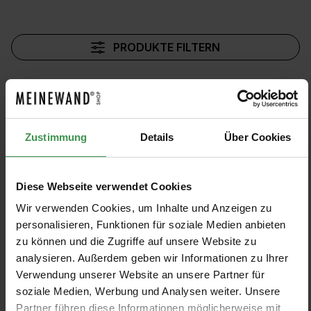
PRODUKTE FILTERN
Muster anzeigen
Zustimmung
Details
Über Cookies
Tapete Bayadère
Tapete Stripe
Diese Webseite verwendet Cookies
Flamant
Flamant
Wir verwenden Cookies, um Inhalte und Anzeigen zu
9 Farben
13 Farben
Ab 159,00 €
Ab 159,00 €
+5
+9
personalisieren, Funktionen für soziale Medien anbieten
zu können und die Zugriffe auf unsere Website zu
Tapete Petite Stripe
Tapete Velvet & Lin
analysieren. Außerdem geben wir Informationen zu Ihrer
Flamant
Flamant
Verwendung unserer Website an unsere Partner für
soziale Medien, Werbung und Analysen weiter. Unsere
8 Farben
11 Farben
Ab 159,00 €
Ab 269,00 €
+4
+7
Partner führen diese Informationen möglicherweise mit