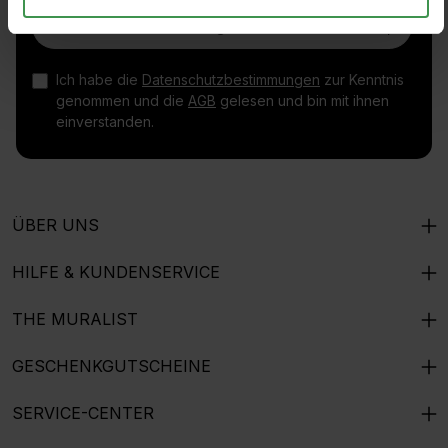
E-Mail-Adresse*
Ich habe die
Datenschutzbestimmungen
zur Kenntnis
genommen und die
AGB
gelesen und bin mit ihnen
einverstanden.
ÜBER UNS
HILFE & KUNDENSERVICE
THE MURALIST
GESCHENKGUTSCHEINE
SERVICE-CENTER