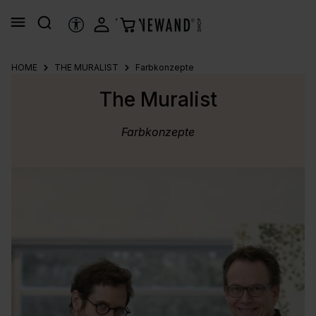
alt springen
HILFSTOOLS
HOME
THE MURALIST
Farbkonzepte
The Muralist
Farbkonzepte