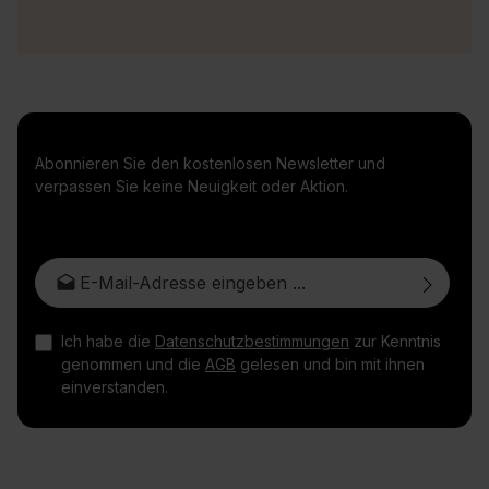
Abonnieren Sie den kostenlosen Newsletter und
verpassen Sie keine Neuigkeit oder Aktion.
E-Mail-Adresse*
Ich habe die
Datenschutzbestimmungen
zur Kenntnis
genommen und die
AGB
gelesen und bin mit ihnen
einverstanden.