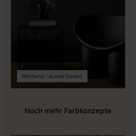
Westwing - dunkle Farben
Noch mehr Farbkonzepte