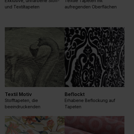
Exklusive, unifarbene Stoff-
Textile Tapeten mit
und Textiltapeten
aufregenden Oberflächen
Textil Motiv
Beflockt
Stofftapeten, die
Erhabene Beflockung auf
beeindruckenden
Tapeten