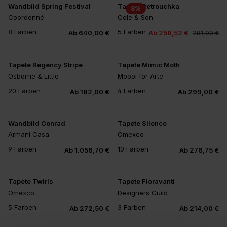
Wandbild Spring Festival
Tapete Petrouchka
8
%
Coordonné
Cole & Son
8 Farben
5 Farben
Ab 640,00 €
Ab 258,52 €
281,00 €
+4
+1
Tapete Regency Stripe
Tapete Mimic Moth
Osborne & Little
Moooi for Arte
20 Farben
4 Farben
Ab 182,00 €
Ab 299,00 €
+16
Wandbild Conrad
Tapete Silence
Armani Casa
Omexco
9 Farben
10 Farben
Ab 1.056,70 €
Ab 276,75 €
+5
+6
Tapete Twirls
Tapete Fioravanti
Omexco
Designers Guild
5 Farben
3 Farben
Ab 272,50 €
Ab 214,00 €
+1