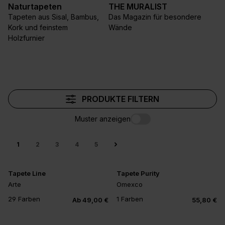
Naturtapeten
THE MURALIST
Tapeten aus Sisal, Bambus,
Das Magazin für besondere
Kork und feinstem
Wände
Holzfurnier
PRODUKTE FILTERN
Muster anzeigen
1
2
3
4
5
Tapete Line
Tapete Purity
Arte
Omexco
29 Farben
1 Farben
Ab 49,00 €
55,80 €
+25