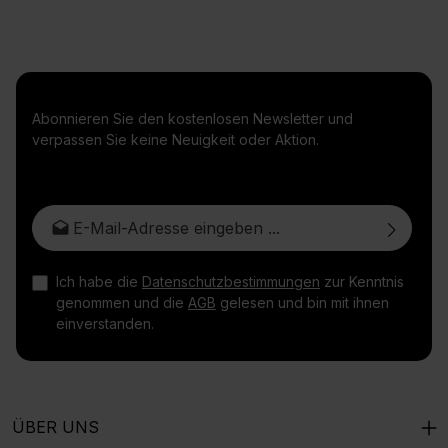
Abonnieren Sie den kostenlosen Newsletter und
verpassen Sie keine Neuigkeit oder Aktion.
E-Mail-Adresse*
Ich habe die
Datenschutzbestimmungen
zur Kenntnis
genommen und die
AGB
gelesen und bin mit ihnen
einverstanden.
ÜBER UNS