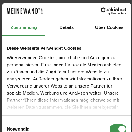
Tapete Nabucco
Tapete Extravaganza
Armani Casa
Omexco
4 Farben
2 Farben
Ab 172,00 €
Ab 327,00 €
Zustimmung
Details
Über Cookies
Tapete Tourandot
Tapete Lake Shore
Armani Casa
Thibaut
Diese Webseite verwendet Cookies
5 Farben
7 Farben
Ab 265,00 €
Ab 562,24 €
Wir verwenden Cookies, um Inhalte und Anzeigen zu
+1
+3
personalisieren, Funktionen für soziale Medien anbieten
zu können und die Zugriffe auf unsere Website zu
Tapete Seta
Tapete Tatami
analysieren. Außerdem geben wir Informationen zu Ihrer
Armani Casa
Arte
Verwendung unserer Website an unsere Partner für
10 Farben
5 Farben
Ab 181,00 €
Ab 1.199,00 €
+6
+1
soziale Medien, Werbung und Analysen weiter. Unsere
Partner führen diese Informationen möglicherweise mit
weiteren Daten zusammen, die Sie ihnen bereitgestellt
Tapete Ponza
Tapete Papillon
haben oder die sie im Rahmen Ihrer Nutzung der Dienste
Armani Casa
Arte
gesammelt haben.
Einwilligungsauswahl
3 Farben
15 Farben
Ab 119,00 €
Ab 189,00 €
+11
Notwendig