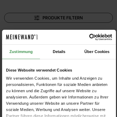
PRODUKTE FILTERN
Muster anzeigen
Zustimmung
Details
Über Cookies
Tapete Affiches
Tapete Yokata
Diese Webseite verwendet Cookies
Jean Paul Gaultier
Jean Paul Gaultier
Wir verwenden Cookies, um Inhalte und Anzeigen zu
2 Farben
3 Farben
Ab 362,00 €
Ab 234,00 €
personalisieren, Funktionen für soziale Medien anbieten
zu können und die Zugriffe auf unsere Website zu
Tapete Anastasia
Tapete Festival
analysieren. Außerdem geben wir Informationen zu Ihrer
Jean Paul Gaultier
Jean Paul Gaultier
Verwendung unserer Website an unsere Partner für
soziale Medien, Werbung und Analysen weiter. Unsere
4 Farben
1 Farben
Ab 234,00 €
1.164,00 €
Partner führen diese Informationen möglicherweise mit