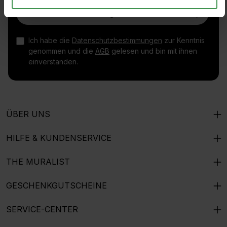
E-Mail-Adresse*
Ich habe die
Datenschutzbestimmungen
zur Kenntnis
genommen und die
AGB
gelesen und bin mit ihnen
einverstanden.
ÜBER UNS
HILFE & KUNDENSERVICE
THE MURALIST
GESCHENKGUTSCHEINE
SERVICE-CENTER