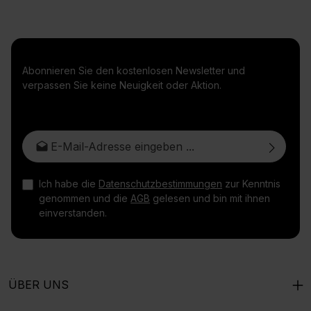
Abonnieren Sie den kostenlosen Newsletter und
verpassen Sie keine Neuigkeit oder Aktion.
E-Mail-Adresse*
Ich habe die
Datenschutzbestimmungen
zur Kenntnis
genommen und die
AGB
gelesen und bin mit ihnen
einverstanden.
ÜBER UNS