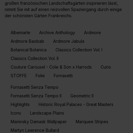
großen französischen Landschaftsgärten inspirieren lässt,
nimmt Sie mit auf einen reizvollen Spaziergang durch einige
der schönsten Gärten Frankreichs.
Albemarle
Archive Anthology
Ardmore
Ardmore Baobab
Ardmore Jabula
Botanical Botanica
Classics Collection Vol. I
Classics Collection Vol. II
Couture Carousel - Cole & Son x Harrods
Curio
STOFFE
Folie
Fornasetti
Fornasetti Senza Tempo
Fornasetti Senza Tempo II
Geometric II
Highlights
Historic Royal Palaces - Great Masters
Icons
Landscape Plains
Mariinsky Damask Wallpaper
Marquee Stripes
Martyn Lawrence Bullard