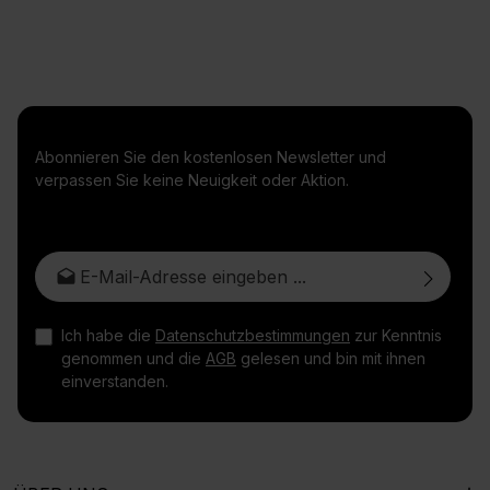
Abonnieren Sie den kostenlosen Newsletter und
verpassen Sie keine Neuigkeit oder Aktion.
E-Mail-Adresse*
Ich habe die
Datenschutzbestimmungen
zur Kenntnis
genommen und die
AGB
gelesen und bin mit ihnen
einverstanden.