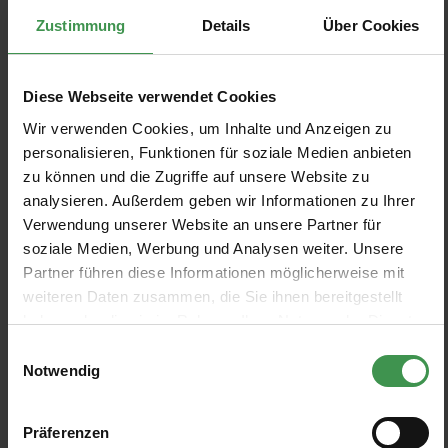
Zustimmung
Details
Über Cookies
Tapete This is it
Tapete Stripe Forward
Studio Lisa Bengtsson
Studio Lisa Bengtsson
Diese Webseite verwendet Cookies
2 Farben
2 Farben
Ab 149,00 €
Ab 149,00 €
Wir verwenden Cookies, um Inhalte und Anzeigen zu
personalisieren, Funktionen für soziale Medien anbieten
Tapete Tillsammans
Tapete Buttercream
zu können und die Zugriffe auf unsere Website zu
Studio Lisa Bengtsson
Studio Lisa Bengtsson
analysieren. Außerdem geben wir Informationen zu Ihrer
3 Farben
1 Farben
Ab 149,00 €
149,00 €
Verwendung unserer Website an unsere Partner für
soziale Medien, Werbung und Analysen weiter. Unsere
Partner führen diese Informationen möglicherweise mit
Tapete Firenze
Tapete Vera
weiteren Daten zusammen, die Sie ihnen bereitgestellt
Studio Lisa Bengtsson
Studio Lisa Bengtsson
haben oder die sie im Rahmen Ihrer Nutzung der Dienste
2 Farben
1 Farben
Ab 149,00 €
149,00 €
gesammelt haben.
Einwilligungsauswahl
Notwendig
Tapete Wild Flower
Tapete Familjen
Studio Lisa Bengtsson
Studio Lisa Bengtsson
Präferenzen
1 Farben
1 Farben
149,00 €
149,00 €