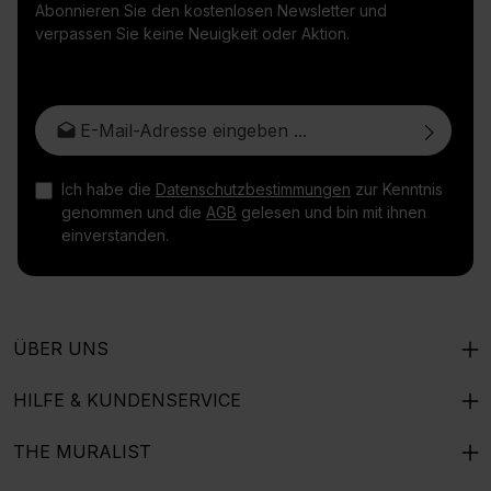
Abonnieren Sie den kostenlosen Newsletter und
verpassen Sie keine Neuigkeit oder Aktion.
E-Mail-Adresse*
Ich habe die
Datenschutzbestimmungen
zur Kenntnis
genommen und die
AGB
gelesen und bin mit ihnen
einverstanden.
ÜBER UNS
HILFE & KUNDENSERVICE
THE MURALIST