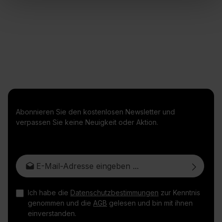
Abonnieren Sie den kostenlosen Newsletter und
verpassen Sie keine Neuigkeit oder Aktion.
E-Mail-Adresse*
Ich habe die
Datenschutzbestimmungen
zur Kenntnis
genommen und die
AGB
gelesen und bin mit ihnen
einverstanden.