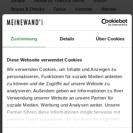
Sarape
Sevilla by Ybarra & Serret
Shibori
Stripes & Checks
Tactus
Victorian
Wander
Woodcraft
Zustimmung
Details
Über Cookies
PRODUKTE FILTERN
Diese Webseite verwendet Cookies
Muster anzeigen
Wir verwenden Cookies, um Inhalte und Anzeigen zu
personalisieren, Funktionen für soziale Medien anbieten
zu können und die Zugriffe auf unsere Website zu
analysieren. Außerdem geben wir Informationen zu Ihrer
Verwendung unserer Website an unsere Partner für
Tapete Fibras
Tapete Otomán
soziale Medien, Werbung und Analysen weiter. Unsere
Coordonné
Coordonné
Partner führen diese Informationen möglicherweise mit
13 Farben
13 Farben
Ab 69,10 €
Ab 57,50 €
+9
+9
weiteren Daten zusammen, die Sie ihnen bereitgestellt
haben oder die sie im Rahmen Ihrer Nutzung der Dienste
Tapete Lino
Tapete Sastre