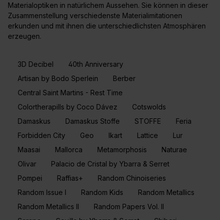
Materialoptiken in natürlichem Aussehen. Sie können in dieser
Zusammenstellung verschiedenste Materialimitationen
erkunden und mit ihnen die unterschiedlichsten Atmosphären
erzeugen.
3D Decibel
40th Anniversary
Artisan by Bodo Sperlein
Berber
Central Saint Martins - Rest Time
Colortherapills by Coco Dávez
Cotswolds
Damaskus
Damaskus Stoffe
STOFFE
Feria
Forbidden City
Geo
Ikart
Lattice
Lur
Maasai
Mallorca
Metamorphosis
Naturae
Olivar
Palacio de Cristal by Ybarra & Serret
Pompei
Raffias+
Random Chinoiseries
Random Issue I
Random Kids
Random Metallics
Random Metallics II
Random Papers Vol. II