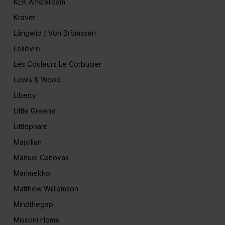
KEK Amsterdam
Kravet
Långelid / Von Brömssen
Lelièvre
Les Couleurs Le Corbusier
Lewis & Wood
Liberty
Little Greene
Littlephant
Majvillan
Manuel Canovas
Marimekko
Matthew Williamson
Mindthegap
Missoni Home