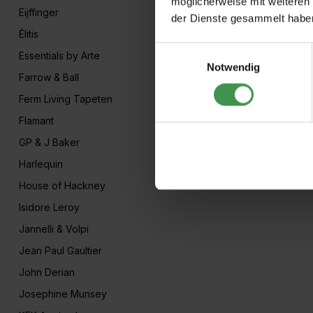
möglicherweise mit weiteren
Eijffinger
der Dienste gesammelt habe
Élitis
Einwilligungsauswahl
Essentials by Arte
Notwendig
Farrow & Ball
Ferm Living Tapeten
Flamant
GP & J Baker
Harlequin
House of Hackney
Isidore Leroy
Jannelli & Volpi
Jean Paul Gaultier
John Derian
Josephine Munsey