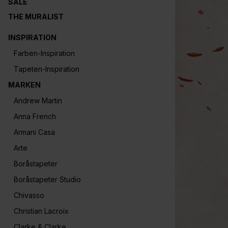
SALE
THE MURALIST
INSPIRATION
Farben-Inspiration
Tapeten-Inspiration
MARKEN
Andrew Martin
Anna French
Armani Casa
Arte
Boråstapeter
Boråstapeter Studio
Chivasso
Christian Lacroix
Clarke & Clarke