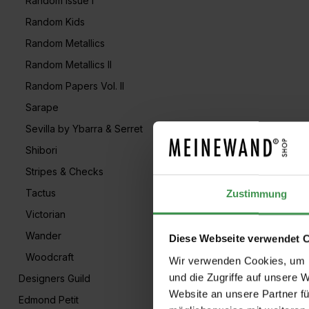
Random Issue I
Random Kids
Random Metallics
Random Metallics II
Random Papers Vol. II
Sarape
Sevilla by Ybarra & Serret
Shibori
Stripes & Checks
Tactus
Zustimmung
Victorian
Wander
Diese Webseite verwendet 
Woodcraft
Wir verwenden Cookies, um I
und die Zugriffe auf unsere 
Designers Guild
Website an unsere Partner fü
Edmond Petit