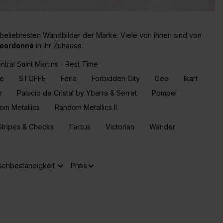
beliebtesten Wandbilder der Marke. Viele von ihnen sind von
oordonné
in Ihr Zuhause.
ntral Saint Martins - Rest Time
fe
STOFFE
Feria
Forbidden City
Geo
Ikart
r
Palacio de Cristal by Ybarra & Serret
Pompei
om Metallics
Random Metallics II
Stripes & Checks
Tactus
Victorian
Wander
chbeständigkeit
Preis