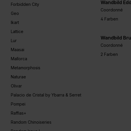
Wandbild Ed
Forbidden City
Coordonné
Geo
4 Farben
Ikart
Lattice
Wandbild Br
Lur
Coordonné
Maasai
2 Farben
Mallorca
Metamorphosis
Naturae
Olivar
Palacio de Cristal by Ybarra & Serret
Pompei
Raffias+
Random Chinoiseries