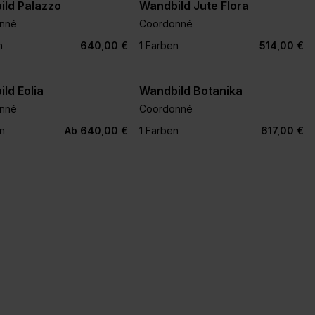
ild Palazzo
Wandbild Jute Flora
nné
Coordonné
n
640,00 €
1 Farben
514,00 €
ld Eolia
Wandbild Botanika
nné
Coordonné
n
Ab 640,00 €
1 Farben
617,00 €