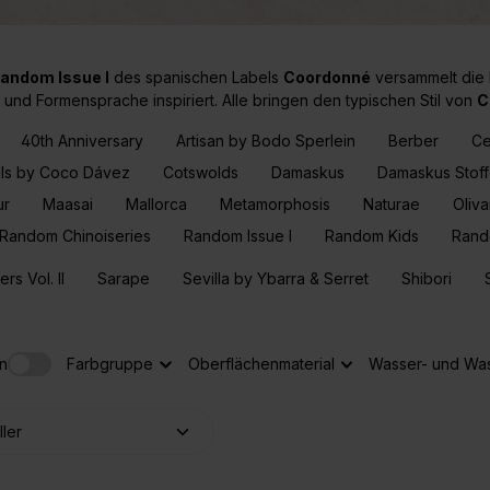
andom Issue I
des spanischen Labels
Coordonné
versammelt die 
d- und Formensprache inspiriert. Alle bringen den typischen Stil von
C
40th Anniversary
Artisan by Bodo Sperlein
Berber
Ce
lls by Coco Dávez
Cotswolds
Damaskus
Damaskus Stof
ur
Maasai
Mallorca
Metamorphosis
Naturae
Oliva
Random Chinoiseries
Random Issue I
Random Kids
Rand
s Vol. II
Sarape
Sevilla by Ybarra & Serret
Shibori
n
Farbgruppe
Oberflächenmaterial
Wasser- und Was