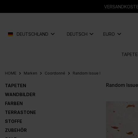
springen
Zur Hauptnavigation springen
VERSANDKOSTEN
DEUTSCHLAND
DEUTSCH
EURO
TAPETE
HOME
Marken
Coordonné
Random Issue I
Random Issue
TAPETEN
WANDBILDER
FARBEN
TERRASTONE
STOFFE
ZUBEHÖR