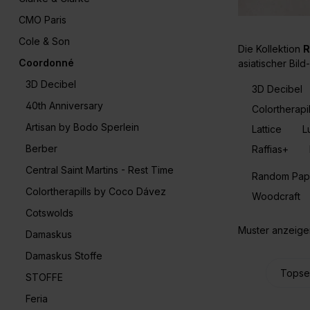
CMO Paris
Cole & Son
Die Kollektion
R
Coordonné
asiatischer Bil
3D Decibel
3D Decibel
40th Anniversary
Colortherapi
Artisan by Bodo Sperlein
Lattice
L
Berber
Raffias+
Central Saint Martins - Rest Time
Random Paper
Colortherapills by Coco Dávez
Woodcraft
Cotswolds
Muster anzeige
Damaskus
Damaskus Stoffe
STOFFE
Feria