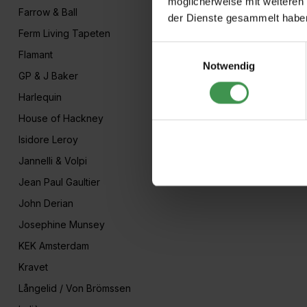
möglicherweise mit weiteren
Farrow & Ball
der Dienste gesammelt habe
Ferm Living Tapeten
Einwilligungsauswahl
Flamant
Notwendig
GP & J Baker
Harlequin
House of Hackney
Isidore Leroy
Jannelli & Volpi
Jean Paul Gaultier
John Derian
Josephine Munsey
KEK Amsterdam
Kravet
Långelid / Von Brömssen