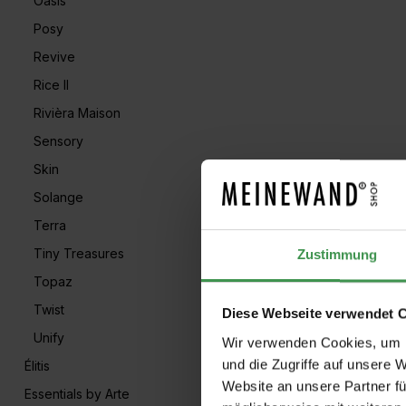
Oasis
Posy
Revive
Rice II
Rivièra Maison
Sensory
Skin
Solange
Terra
Tiny Treasures
Zustimmung
Topaz
Twist
Diese Webseite verwendet 
Unify
Wir verwenden Cookies, um I
und die Zugriffe auf unsere 
Élitis
Website an unsere Partner fü
Essentials by Arte