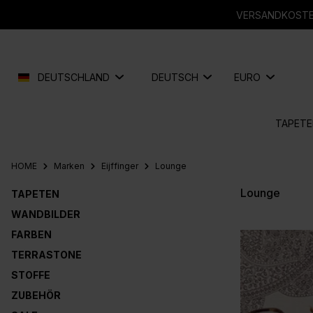
springen
Zur Hauptnavigation springen
VERSANDKOSTEN
DEUTSCHLAND
DEUTSCH
EURO
TAPETE
HOME
Marken
Eijffinger
Lounge
Lounge
TAPETEN
WANDBILDER
FARBEN
TERRASTONE
STOFFE
ZUBEHÖR