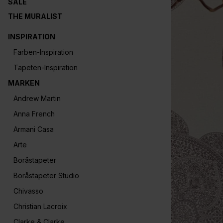
SALE
THE MURALIST
INSPIRATION
Farben-Inspiration
Tapeten-Inspiration
MARKEN
Andrew Martin
Anna French
Armani Casa
Arte
Boråstapeter
Boråstapeter Studio
Chivasso
Christian Lacroix
Clarke & Clarke