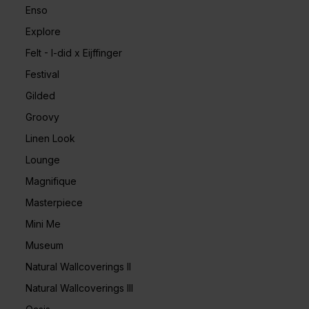
Enso
Explore
Felt - I-did x Eijffinger
Festival
Gilded
Groovy
Linen Look
Lounge
Magnifique
Masterpiece
Mini Me
Museum
Natural Wallcoverings II
Natural Wallcoverings III