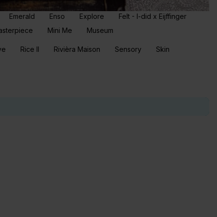
Emerald
Enso
Explore
Felt - I-did x Eijffinger
asterpiece
Mini Me
Museum
ve
Rice II
Rivièra Maison
Sensory
Skin