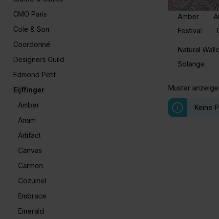
CMO Paris
Amber
A
Cole & Son
Festival
Coordonné
Natural Wallc
Designers Guild
Solange
Edmond Petit
Muster anzeige
Eijffinger
Amber
Keine 
Anam
Artifact
Canvas
Carmen
Cozumel
Embrace
Emerald