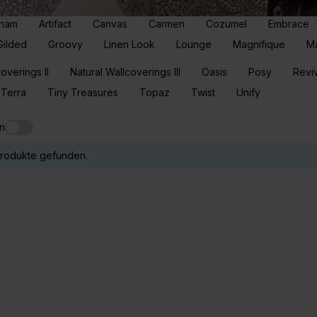
nam
Artifact
Canvas
Carmen
Cozumel
Embrace
Gilded
Groovy
Linen Look
Lounge
Magnifique
M
overings II
Natural Wallcoverings III
Oasis
Posy
Revi
Terra
Tiny Treasures
Topaz
Twist
Unify
n
Produkte gefunden.