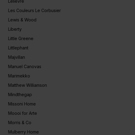
Lelièvre
Les Couleurs Le Corbusier
Lewis & Wood
Liberty
Little Greene
Littlephant
Majvillan
Manuel Canovas
Marimekko
Matthew Williamson
Mindthegap
Missoni Home
Moooi for Arte
Morris & Co
Mulberry Home