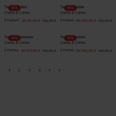
Tapete Dalton
Tapete Dipinto
10
%
10
%
Clarke & Clarke
Clarke & Clarke
5 Farben
4 Farben
Ab 95,40 €
Ab 109,80 €
106,00 €
122,00 €
+1
Tapete Rousseau
Tapete Kisumu
10
%
10
%
Clarke & Clarke
Clarke & Clarke
4 Farben
4 Farben
Ab 127,80 €
Ab 109,80 €
142,00 €
122,00 €
1
2
3
4
5