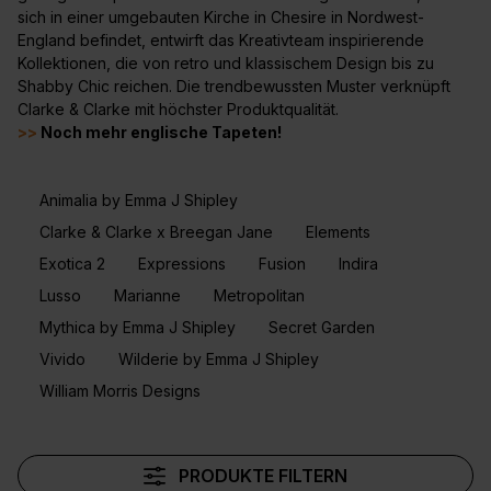
sich in einer umgebauten Kirche in Chesire in Nordwest-
England befindet, entwirft das Kreativteam inspirierende
Kollektionen, die von retro und klassischem Design bis zu
Shabby Chic reichen. Die trendbewussten Muster verknüpft
Clarke & Clarke mit höchster Produktqualität.
>>
Noch mehr englische Tapeten!
Animalia by Emma J Shipley
Clarke & Clarke x Breegan Jane
Elements
Exotica 2
Expressions
Fusion
Indira
Lusso
Marianne
Metropolitan
Mythica by Emma J Shipley
Secret Garden
Vivido
Wilderie by Emma J Shipley
William Morris Designs
PRODUKTE FILTERN