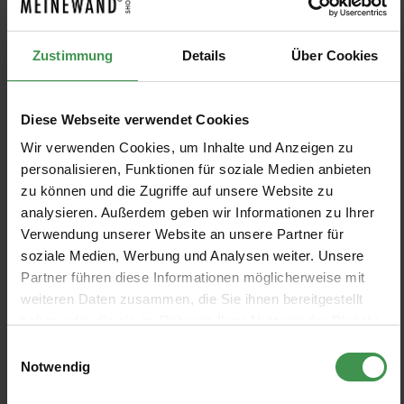
Clarke & Clarke
Clarke & Clarke
4 Farben
5 Farben
Ab 109,80 €
Ab 121,95 €
122,00 €
135,50 €
+1
Zustimmung
Details
Über Cookies
Tapete Malevich
Tapete Scintilla
10
%
10
%
Diese Webseite verwendet Cookies
Clarke & Clarke
Clarke & Clarke
4 Farben
4 Farben
Wir verwenden Cookies, um Inhalte und Anzeigen zu
Ab 109,80 €
Ab 115,20 €
122,00 €
128,00 €
personalisieren, Funktionen für soziale Medien anbieten
zu können und die Zugriffe auf unsere Website zu
Tapete Lumino
Tapete Cosmopolis
10
%
10
%
analysieren. Außerdem geben wir Informationen zu Ihrer
Clarke & Clarke
Clarke & Clarke
Verwendung unserer Website an unsere Partner für
5 Farben
4 Farben
Ab 109,80 €
Ab 109,80 €
122,00 €
122,00 €
soziale Medien, Werbung und Analysen weiter. Unsere
+1
Partner führen diese Informationen möglicherweise mit
weiteren Daten zusammen, die Sie ihnen bereitgestellt
Tapete Tobago
Tapete Bloom
10
%
10
%
haben oder die sie im Rahmen Ihrer Nutzung der Dienste
Clarke & Clarke
Clarke & Clarke
gesammelt haben.
Einwilligungsauswahl
1 Farben
4 Farben
81,00 €
Ab 115,20 €
90,00 €
128,00 €
Notwendig