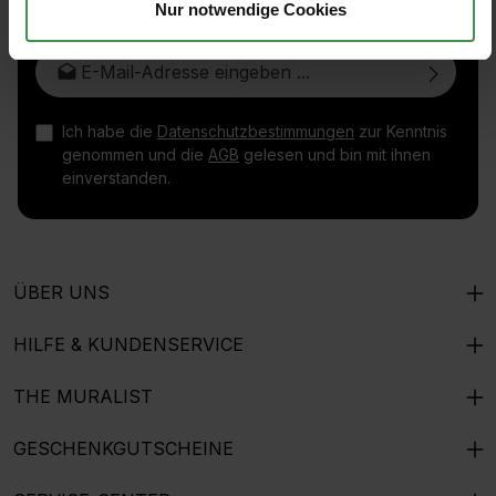
Nur notwendige Cookies
E-Mail-Adresse*
Ich habe die
Datenschutzbestimmungen
zur Kenntnis
genommen und die
AGB
gelesen und bin mit ihnen
einverstanden.
ÜBER UNS
HILFE & KUNDENSERVICE
THE MURALIST
GESCHENKGUTSCHEINE