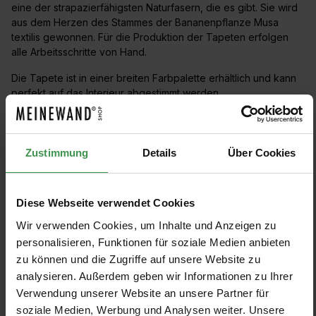
eine der strapazierfähigsten Naturfasern, die es gibt. Sie wird
aus dem Herzen des Stammes der Bananenpflanze Musa
textilis gewonnen. Für die Produktion der Tapeten erfolgen
alle Arbeitsschritte von Hand.
Die Tapete ist in einer breiten Farbpalette erhältlich und kann
perfekt auf das Interieur abgestimmt werden.
Abaca
Apostrophe
Cosmopolitan 2
Zustimmung
Details
Über Cookies
Cosmopolitan 3
Grand Angle
Marie Hartig - Painted Worlds
Marqueteries
Matières Précieuses
Murate
Panorama
Diese Webseite verwendet Cookies
Seta
Wir verwenden Cookies, um Inhalte und Anzeigen zu
personalisieren, Funktionen für soziale Medien anbieten
zu können und die Zugriffe auf unsere Website zu
PRODUKTE FILTERN
analysieren. Außerdem geben wir Informationen zu Ihrer
Verwendung unserer Website an unsere Partner für
soziale Medien, Werbung und Analysen weiter. Unsere