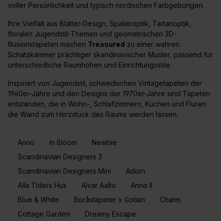
voller Persönlichkeit und typisch nordischen Farbgebungen.
Ihre Vielfalt aus Blätter-Design, Spalieroptik, Tartanoptik,
floralen Jugendstil-Themen und geometrischen 3D-
Illusionstapeten machen
Treasured
zu einer wahren
Schatzkammer prächtiger skandinavischer Muster, passend für
unterschiedliche Raumhöhen und Einrichtungsstile.
Inspiriert von Jugendstil, schwedischen Vintagetapeten der
1960er-Jahre und den Designs der 1970er-Jahre sind Tapeten
entstanden, die in Wohn-, Schlafzimmern, Küchen und Fluren
die Wand zum Herzstück des Raums werden lassen.
Anno
In Bloom
Newbie
Scandinavian Designers 2
Scandinavian Designers Mini
Adorn
Alla Tiders Hus
Alvar Aalto
Anno II
Blue & White
Boråstapeter x Gotain
Charm
Cottage Garden
Dreamy Escape