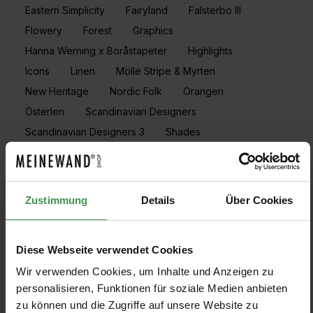
Eastern Simplicity
Fairyland
Falsterbo III
Flowery
Forest
Graphics
Hanna Werning x Boråstapeter
Highlights
Icons
Linen
Mölle Stripe & Myrten
New Heritage
Nordic Folk
Orangeri
Österlen
Scandinavian Designers
Scandinavian Designers 3
Shades
Swedish Grace
Timeless Traditions
Treasured
Vallmo
Woodland
Zustimmung
Details
Über Cookies
PRODUKTE FILTERN
Diese Webseite verwendet Cookies
Wir verwenden Cookies, um Inhalte und Anzeigen zu
Muster anzeigen
personalisieren, Funktionen für soziale Medien anbieten
zu können und die Zugriffe auf unsere Website zu