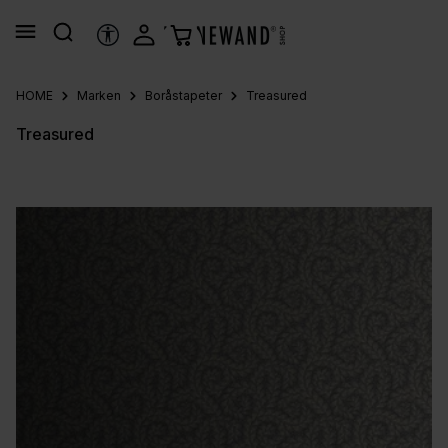
alt springen
HILFSTOOLS
HOME
Marken
Boråstapeter
Treasured
Treasured