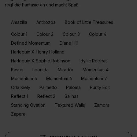
regt die Fantasie an und macht Spaß.
Amazilia
Anthozoa
Book of Little Treasures
Colour 1
Colour 2
Colour 3
Colour 4
Defined Momentum
Diane Hill
Harlequin X Henry Holland
Harlequin X Sophie Robinson
Idyllic Retreat
Kasuri
Leonida
Mirador
Momentum 4
Momentum 5
Momentum 6
Momentum 7
Orla Kiely
Palmetto
Paloma
Purity Edit
Reflect 1
Reflect 2
Salinas
Standing Ovation
Textured Walls
Zamora
Zapara