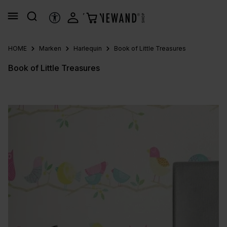
alt springen
HILFSTOOLS
HOME
Marken
Harlequin
Book of Little Treasures
Book of Little Treasures