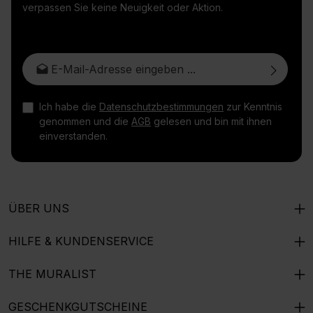
verpassen Sie keine Neuigkeit oder Aktion.
E-Mail-Adresse*
Ich habe die
Datenschutzbestimmungen
zur Kenntnis
genommen und die
AGB
gelesen und bin mit ihnen
einverstanden.
ÜBER UNS
HILFE & KUNDENSERVICE
THE MURALIST
GESCHENKGUTSCHEINE