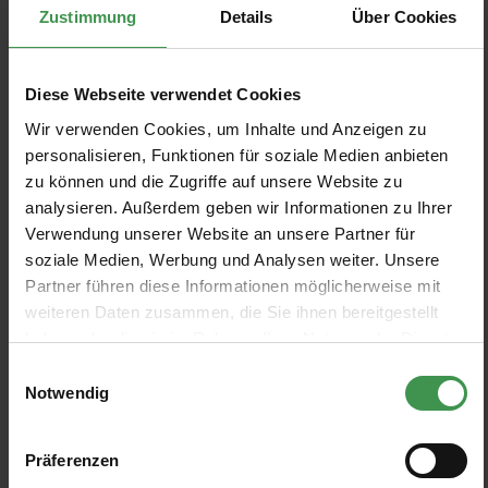
Zustimmung
Details
Über Cookies
2 Farben
2 Farben
Ab 88,00 €
Ab 88,00 €
Tapete Into the Wild
Tapete Jolly Jurassic
Diese Webseite verwendet Cookies
Harlequin
Harlequin
Wir verwenden Cookies, um Inhalte und Anzeigen zu
1 Farben
1 Farben
88,00 €
88,00 €
personalisieren, Funktionen für soziale Medien anbieten
zu können und die Zugriffe auf unsere Website zu
analysieren. Außerdem geben wir Informationen zu Ihrer
Tapete Tickety Boo
Tapete Best of Friends
Verwendung unserer Website an unsere Partner für
Harlequin
Harlequin
soziale Medien, Werbung und Analysen weiter. Unsere
1 Farben
1 Farben
88,00 €
88,00 €
Partner führen diese Informationen möglicherweise mit
weiteren Daten zusammen, die Sie ihnen bereitgestellt
haben oder die sie im Rahmen Ihrer Nutzung der Dienste
Tapete Go Go Retro
Tapete Little Owls
gesammelt haben.
Harlequin
Harlequin
Einwilligungsauswahl
Notwendig
1 Farben
2 Farben
88,00 €
Ab 88,00 €
Präferenzen
Tapete Just Keep Trucking
Tapete Rush