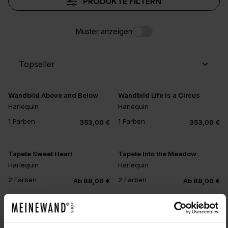
PRODUKTE FILTERN
Muster anzeigen
Wandbild Above and Below
Wandbild Life is a Circus
Harlequin
Harlequin
1 Farben
1 Farben
353,00 €
353,00 €
Tapete Sweet Heart
Tapete Into the Meadow
Harlequin
Harlequin
2 Farben
2 Farben
Ab 88,00 €
Ab 88,00 €
Tapete Funky Jungle
Tapete Hide and Seek
Harlequin
Harlequin