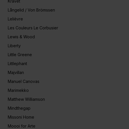
Kravet
Långelid / Von Brömssen
Lelièvre
Les Couleurs Le Corbusier
Lewis & Wood
Liberty
Little Greene
Littlephant
Majvillan
Manuel Canovas
Marimekko
Matthew Williamson
Mindthegap
Missoni Home
Moooi for Arte