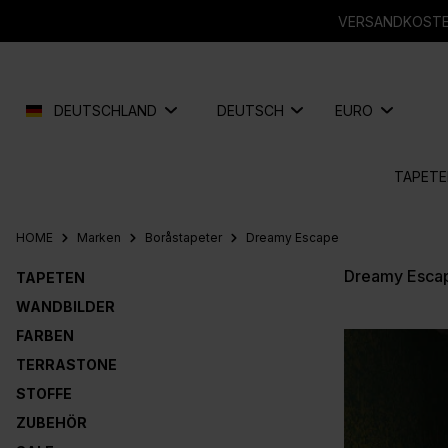
springen
Zur Hauptnavigation springen
VERSANDKOSTEN
DEUTSCHLAND
DEUTSCH
EURO
TAPETE
HOME
Marken
Boråstapeter
Dreamy Escape
Dreamy Esca
TAPETEN
WANDBILDER
FARBEN
TERRASTONE
STOFFE
ZUBEHÖR