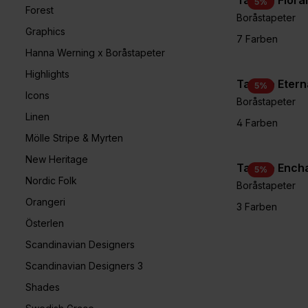
Tapete Flora
5
%
Forest
Boråstapeter
Graphics
7 Farben
Hanna Werning x Boråstapeter
Highlights
Tapete Etern
5
%
Icons
Boråstapeter
Linen
4 Farben
Mölle Stripe & Myrten
New Heritage
Tapete Encha
5
%
Nordic Folk
Boråstapeter
Orangeri
3 Farben
Österlen
Scandinavian Designers
Scandinavian Designers 3
Shades