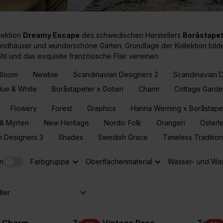
lektion
Dreamy Escape
des schwedischen Herstellers
Boråstapet
ndhäuser und wunderschöne Gärten. Grundlage der Kollektion bilde
il und das exquisite französische Flair vereinen.
 Bloom
Newbie
Scandinavian Designers 2
Scandinavian D
lue & White
Boråstapeter x Gotain
Charm
Cottage Gard
Flowery
Forest
Graphics
Hanna Werning x Boråstape
 & Myrten
New Heritage
Nordic Folk
Orangeri
Österl
n Designers 3
Shades
Swedish Grace
Timeless Traditio
n
Farbgruppe
Oberflächenmaterial
Wasser- und Was