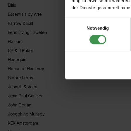
möglicherweise mit weiteren
Élitis
der Dienste gesammelt habe
Essentials by Arte
Einwilligungsauswahl
Farrow & Ball
Notwendig
Ferm Living Tapeten
Flamant
GP & J Baker
Harlequin
House of Hackney
Isidore Leroy
Jannelli & Volpi
Jean Paul Gaultier
John Derian
Josephine Munsey
KEK Amsterdam