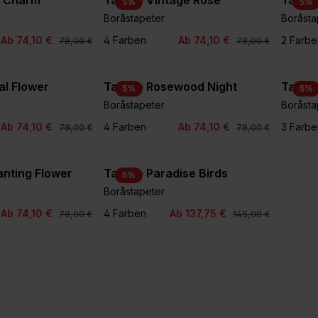
l Charm
Tapete Vintage Rose
Tapete
5
%
5
%
Boråstapeter
Boråsta
+3
Ab 74,10 €
4 Farben
Ab 74,10 €
2 Farbe
78,00 €
78,00 €
al Flower
Tapete Rosewood Night
Tapete
5
%
5
%
Boråstapeter
Boråsta
Ab 74,10 €
4 Farben
Ab 74,10 €
3 Farbe
78,00 €
78,00 €
nting Flower
Tapete Paradise Birds
5
%
Boråstapeter
Ab 74,10 €
4 Farben
Ab 137,75 €
78,00 €
145,00 €