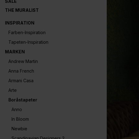
SALE
THE MURALIST
INSPIRATION
Farben-Inspiration
Tapeten-Inspiration
MARKEN
Andrew Martin
Anna French
Armani Casa
Arte
Boråstapeter
Anno
In Bloom
Newbie
Scandinavian Designers 2