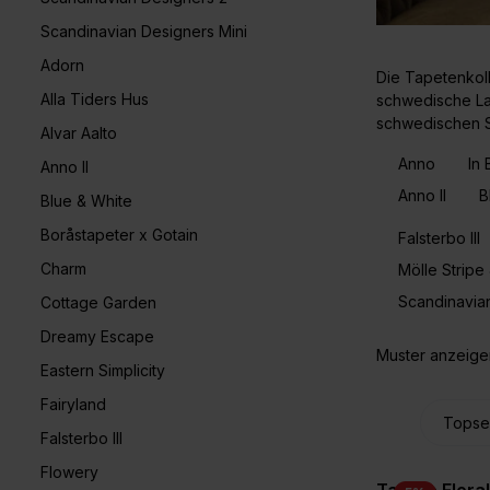
Scandinavian Designers Mini
Adorn
Die Tapetenkol
Alla Tiders Hus
schwedische La
schwedischen St
Alvar Aalto
Anno
In
Anno II
Anno II
B
Blue & White
Boråstapeter x Gotain
Falsterbo III
Charm
Mölle Stripe
Scandinavia
Cottage Garden
Dreamy Escape
Muster anzeige
Eastern Simplicity
Fairyland
Falsterbo III
Flowery