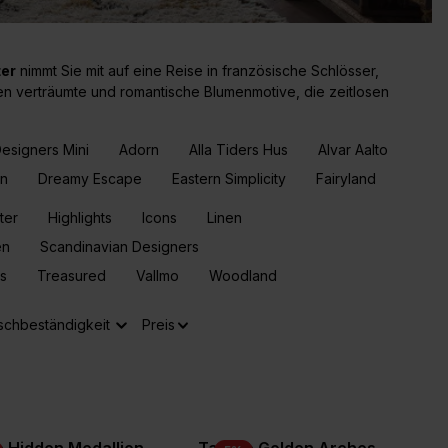
er
nimmt Sie mit auf eine Reise in französische Schlösser,
n verträumte und romantische Blumenmotive, die zeitlosen
esigners Mini
Adorn
Alla Tiders Hus
Alvar Aalto
en
Dreamy Escape
Eastern Simplicity
Fairyland
ter
Highlights
Icons
Linen
en
Scandinavian Designers
ns
Treasured
Vallmo
Woodland
chbeständigkeit
Preis