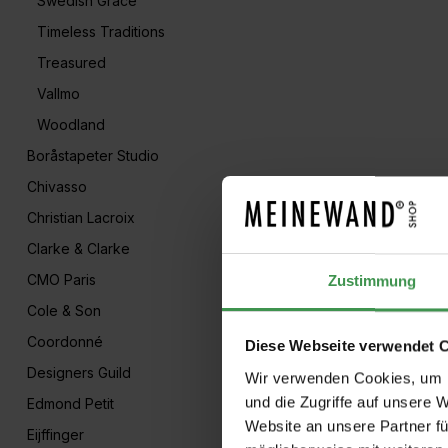
Swedish Grace
Timeless Traditions
Treasured
Vallmo
Woodland
Boråstapeter Studio
Chivasso
Christian Lacroix
Clarke & Clarke
CMO Paris
Zustimmung
Cole & Son
Coordonné
Diese Webseite verwendet 
Designers Guild
Wir verwenden Cookies, um I
und die Zugriffe auf unsere 
Edmond Petit
Website an unsere Partner fü
Eijffinger