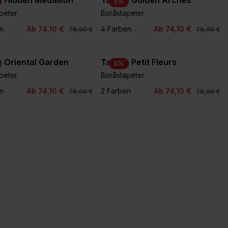
 Hidden Medallion
Tapete Golden Arches
5
%
peter
Boråstapeter
n
Ab 74,10 €
4 Farben
Ab 74,10 €
78,00 €
78,00 €
 Oriental Garden
Tapete Petit Fleurs
5
%
peter
Boråstapeter
n
Ab 74,10 €
2 Farben
Ab 74,10 €
78,00 €
78,00 €