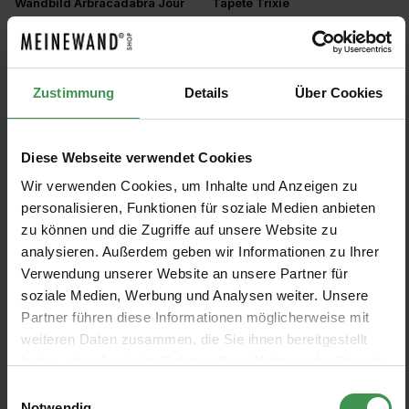
Wandbild Arbracadabra Jour
Tapete Trixie
Isidore Leroy
Jannelli & Volpi
2 Farben
4 Farben
Ab 401,00 €
Ab 240,00 €
Zustimmung
Details
Über Cookies
Wandbild Arbracadabra Nuit
Tapete Stardust
Isidore Leroy
Rebel Walls
2 Farben
3 Farben
Ab 489,00 €
Ab 108,00 €
Diese Webseite verwendet Cookies
Wir verwenden Cookies, um Inhalte und Anzeigen zu
personalisieren, Funktionen für soziale Medien anbieten
Tapete Mini Me 4
Tapete Jungle Glow
zu können und die Zugriffe auf unsere Website zu
Eijffinger
Majvillan
analysieren. Außerdem geben wir Informationen zu Ihrer
2 Farben
3 Farben
Ab 72,95 €
Ab 99,00 €
Verwendung unserer Website an unsere Partner für
soziale Medien, Werbung und Analysen weiter. Unsere
Partner führen diese Informationen möglicherweise mit
Wandbild Stargazing
Wandbild Pixie
Rebel Walls
Rebel Walls
weiteren Daten zusammen, die Sie ihnen bereitgestellt
haben oder die sie im Rahmen Ihrer Nutzung der Dienste
2 Farben
2 Farben
Ab 540,00 €
Ab 473,00 €
gesammelt haben.
Einwilligungsauswahl
Notwendig