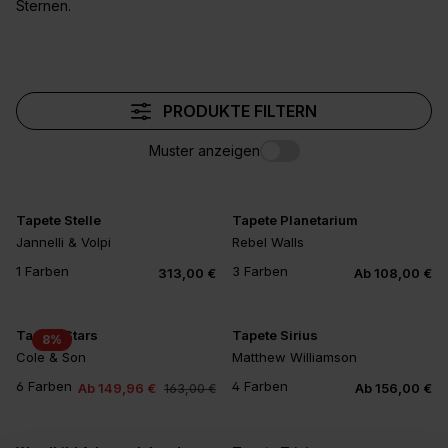
Sternen.
PRODUKTE FILTERN
Muster anzeigen
Tapete Stelle
Tapete Planetarium
Jannelli & Volpi
Rebel Walls
1 Farben
3 Farben
313,00 €
Ab 108,00 €
Tapete Stars
Tapete Sirius
8
%
Cole & Son
Matthew Williamson
6 Farben
4 Farben
Ab 149,96 €
Ab 156,00 €
163,00 €
+2