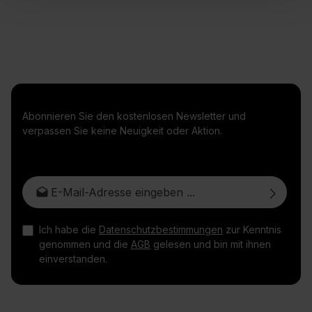
Abonnieren Sie den kostenlosen Newsletter und
verpassen Sie keine Neuigkeit oder Aktion.
E-Mail-Adresse*
Ich habe die
Datenschutzbestimmungen
zur Kenntnis
genommen und die
AGB
gelesen und bin mit ihnen
einverstanden.