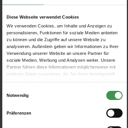
Unify
Diese Webseite verwendet Cookies
Wir verwenden Cookies, um Inhalte und Anzeigen zu
PRODUKTE FILTERN
personalisieren, Funktionen für soziale Medien anbieten
zu können und die Zugriffe auf unsere Website zu
Muster anzeigen
analysieren. Außerdem geben wir Informationen zu Ihrer
Verwendung unserer Website an unsere Partner für
soziale Medien, Werbung und Analysen weiter. Unsere
Partner führen diese Informationen möglicherweise mit
weiteren Daten zusammen, die Sie ihnen bereitgestellt
Tapete Stonewashed Linen
Tapete Grasscloth
haben oder die sie im Rahmen Ihrer Nutzung der Dienste
Eijffinger
Eijffinger
gesammelt haben.
Einwilligungsauswahl
10 Farben
11 Farben
Ab 140,00 €
Ab 140,00 €
Notwendig
+6
+7
Tapete Silk Flow
Tapete Basket Weave
Präferenzen
Eijffinger
Eijffinger
6 Farben
6 Farben
Ab 190,00 €
Ab 155,00 €