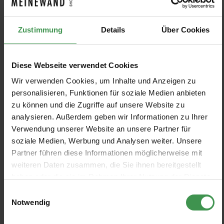
Zustimmung
Details
Über Cookies
Wandbild Big Pattern Paradis
Wandbild Big Pattern Bogor
Noir
NLXL
NLXL
7 Farben
Ab 219,00 €
+3
+3
7 Farben
Ab 219,00 €
Diese Webseite verwendet Cookies
Wir verwenden Cookies, um Inhalte und Anzeigen zu
personalisieren, Funktionen für soziale Medien anbieten
Tapete Framed Webbing
Wandbild Big Pattern Feuilles
zu können und die Zugriffe auf unsere Website zu
NLXL
NLXL
analysieren. Außerdem geben wir Informationen zu Ihrer
1 Farben
6 Farben
219,00 €
Ab 219,00 €
+2
Verwendung unserer Website an unsere Partner für
soziale Medien, Werbung und Analysen weiter. Unsere
Partner führen diese Informationen möglicherweise mit
Wandbild Big Pattern Paola
Wandbild Big Pattern Luther
NLXL
NLXL
weiteren Daten zusammen, die Sie ihnen bereitgestellt
haben oder die sie im Rahmen Ihrer Nutzung der Dienste
7 Farben
7 Farben
Ab 219,00 €
Ab 219,00 €
+3
+3
gesammelt haben.
Einwilligungsauswahl
Notwendig
Tapete Wood Panel Mahogany
Tapete Crate Labels
NLXL
NLXL