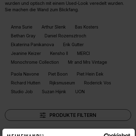
wurden und optisch mit einem Used-Look veredelt wurden.
Sie machen die Wand zum Blickfang.
Anna Surie
Arthur Slenk
Bas Kosters
Bethan Gray
Daniel Rozensztroch
Ekaterina Panikanova
Erik Gutter
Jeanine Keizer
Kensho II
MERCI
Monochrome Collection
Mr and Mrs Vintage
Paola Navone
Piet Boon
Piet Hein Eek
Richard Hutten
Rijksmuseum
Roderick Vos
Studio Job
Suzan Hijink
UON
PRODUKTE FILTERN
Muster anzeigen