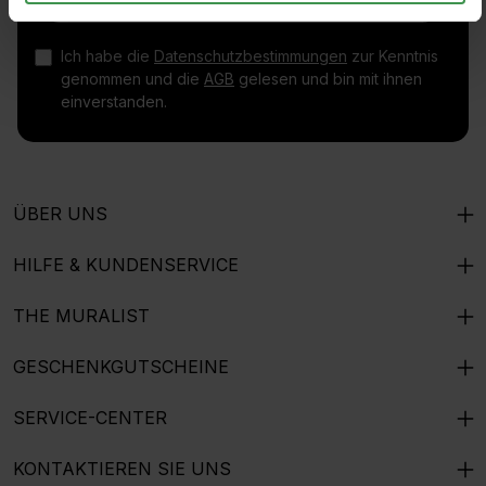
Ich habe die
Datenschutzbestimmungen
zur Kenntnis
genommen und die
AGB
gelesen und bin mit ihnen
einverstanden.
ÜBER UNS
HILFE & KUNDENSERVICE
THE MURALIST
GESCHENKGUTSCHEINE
SERVICE-CENTER
KONTAKTIEREN SIE UNS