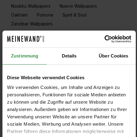
Noukku Wallpapers
Nuevo Wallpapers
Oakham
Pomona
Spirit & Soul
Zanzibar Wallpapers
PRODUKTE FILTERN
Zustimmung
Details
Über Cookies
Muster anzeigen
Diese Webseite verwendet Cookies
Wir verwenden Cookies, um Inhalte und Anzeigen zu
personalisieren, Funktionen für soziale Medien anbieten
zu können und die Zugriffe auf unsere Website zu
Tapete Kelda
Tapete Taimi
analysieren. Außerdem geben wir Informationen zu Ihrer
Scion
Scion
Verwendung unserer Website an unsere Partner für
4 Farben
2 Farben
Ab 96,00 €
Ab 101,00 €
soziale Medien, Werbung und Analysen weiter. Unsere
Partner führen diese Informationen möglicherweise mit