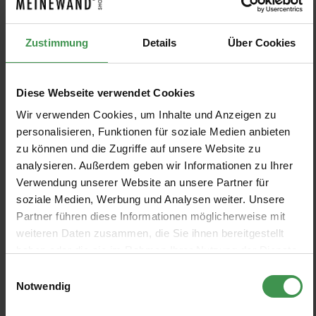
Wandbild Cielo
Wandbild Curiosite II
13
%
13
%
Zustimmung
Details
Über Cookies
Nobilis
Nobilis
4 Farben
1 Farben
Ab 438,48 €
593,34 €
504,00 €
682,00 €
Diese Webseite verwendet Cookies
Wir verwenden Cookies, um Inhalte und Anzeigen zu
Wandbild Les Mobiles
Wandbild Curiosite I
13
%
13
%
personalisieren, Funktionen für soziale Medien anbieten
Nobilis
Nobilis
zu können und die Zugriffe auf unsere Website zu
3 Farben
1 Farben
Ab 587,25 €
587,25 €
675,00 €
675,00 €
analysieren. Außerdem geben wir Informationen zu Ihrer
Verwendung unserer Website an unsere Partner für
soziale Medien, Werbung und Analysen weiter. Unsere
Wandbild Ito
Wandbild Ponti
13
%
13
%
Nobilis
Nobilis
Partner führen diese Informationen möglicherweise mit
weiteren Daten zusammen, die Sie ihnen bereitgestellt
3 Farben
3 Farben
Ab 549,84 €
Ab 503,73 €
632,00 €
579,00 €
haben oder die sie im Rahmen Ihrer Nutzung der Dienste
gesammelt haben.
Einwilligungsauswahl
Wandbild Josephine
Wandbild Adryades
13
%
13
%
Notwendig
Nobilis
Nobilis