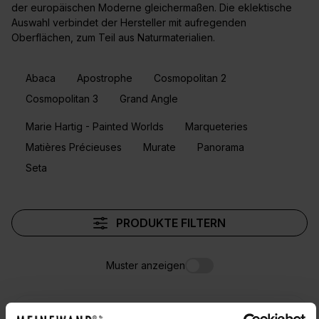
der europäischen Moderne gleichermaßen. Die eklektische
Auswahl verbindet der Hersteller mit aufregenden
Oberflächen, zum Teil aus Naturmaterialien.
Abaca
Apostrophe
Cosmopolitan 2
Cosmopolitan 3
Grand Angle
Marie Hartig - Painted Worlds
Marqueteries
Matières Précieuses
Murate
Panorama
Seta
PRODUKTE FILTERN
Muster anzeigen