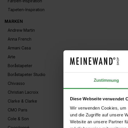
Farben-Inspiration
Tapeten-Inspiration
MARKEN
Andrew Martin
Anna French
Armani Casa
Arte
Boråstapeter
Boråstapeter Studio
Zustimmung
Chivasso
Christian Lacroix
Diese Webseite verwendet 
Clarke & Clarke
Wir verwenden Cookies, um I
CMO Paris
und die Zugriffe auf unsere 
Cole & Son
Website an unsere Partner fü
Coordonné