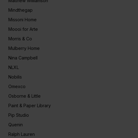
Matthew Williamson
Mindthegap
Missoni Home
Moooi for Arte
Morris & Co
Mulberry Home
Nina Campbell
NLXL
Nobilis
Omexco
Osborne & Little
Paint & Paper Library
Pip Studio
Quenin
Ralph Lauren