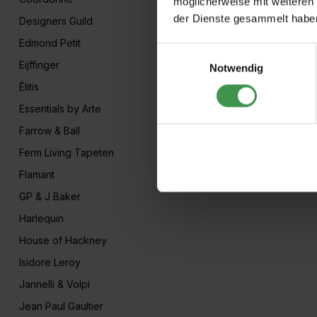
möglicherweise mit weiteren
der Dienste gesammelt habe
Designers Guild
Edmond Petit
Einwilligungsauswahl
Eijffinger
Notwendig
Élitis
Essentials by Arte
Farrow & Ball
Ferm Living Tapeten
Flamant
GP & J Baker
Harlequin
House of Hackney
Isidore Leroy
Jannelli & Volpi
Jean Paul Gaultier