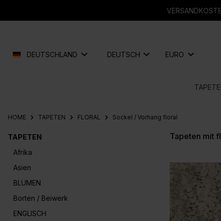
springen
Zur Hauptnavigation springen
VERSANDKOSTEN
DEUTSCHLAND
DEUTSCH
EURO
TAPETE
HOME
TAPETEN
FLORAL
Sockel / Vorhang floral
Tapeten mit f
TAPETEN
Afrika
Asien
BLUMEN
Borten / Beiwerk
ENGLISCH