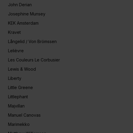
John Derian
Josephine Munsey
KEK Amsterdam
Kravet
Långelid / Von Brömssen
Lelièvre
Les Couleurs Le Corbusier
Lewis & Wood
Liberty
Little Greene
Littlephant
Majvillan
Manuel Canovas
Marimekko