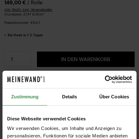
149,00 €
/ Rolle
inkl. MwSt. zzgl. Versandkosten
Grundpreis: 27,97 EUR/m²
Produktnummer:
8140.1
Bei Ihnen in 1-2 Tagen
Produkt Anzahl: Gib den gewünschten We
IN DEN WARENKORB
MUSTER
ROLLEN BERECHNEN
Zustimmung
Details
Über Cookies
Diese Webseite verwendet Cookies
Produktgalerie überspringen
PASSENDE FARBEN
Wir verwenden Cookies, um Inhalte und Anzeigen zu
Farrow &
Farrow &
Farrow &
Little
personalisieren, Funktionen für soziale Medien anbieten