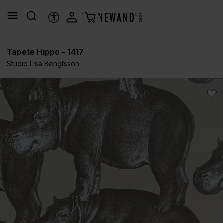
alt springen
HILFSTOOLS
Tapete Hippo - 1417
Studio Lisa Bengtsson
Bildergalerie überspringen