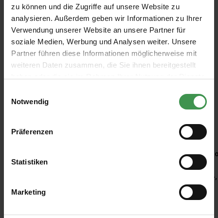
Ball School
Ball Studio
Ball Ball
Greene
zu können und die Zugriffe auf unsere Website zu
House
Green 93
Green 75
Muscovad
Farrow &
Farrow &
Farrow &
Little
White 291
o 343
analysieren. Außerdem geben wir Informationen zu Ihrer
Ball
Ball
Ball
Greene
Verwendung unserer Website an unsere Partner für
Ab 9,26 €
Ab 9,26 €
Ab 53,20 €
Ab 9,50 €
soziale Medien, Werbung und Analysen weiter. Unsere
Partner führen diese Informationen möglicherweise mit
weiteren Daten zusammen, die Sie ihnen bereitgestellt
haben oder die sie im Rahmen Ihrer Nutzung der Dienste
gesammelt haben.
Einwilligungsauswahl
Notwendig
Empfohlenes Zubehör
Präferenzen
Produktgalerie überspringen
Kleisterroller
Ro
Statistiken
6,97 €
4,
Marketing