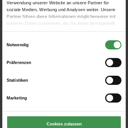
Verwendung unserer Website an unsere Partner für
soziale Medien, Werbung und Analysen weiter. Unsere
Partner führen diese Informationen möglicherweise mit
Abonnieren Sie den kostenlosen Newsletter und
weiteren Daten zusammen, die Sie ihnen bereitgestellt
verpassen Sie keine Neuigkeit oder Aktion.
haben oder die sie im Rahmen Ihrer Nutzung der Dienste
gesammelt haben.
Einwilligungsauswahl
Notwendig
E-Mail-Adresse*
Präferenzen
Ich habe die
Datenschutzbestimmungen
zur Kenntnis
genommen und die
AGB
gelesen und bin mit ihnen
einverstanden.
Statistiken
Marketing
ÜBER UNS
HILFE & KUNDENSERVICE
Cookies zulassen