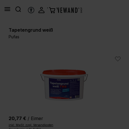
alt springen
HILFSTOOLS
Tapetengrund weiß
Pufas
Bildergalerie überspringen
20,77 €
/ Eimer
inkl. MwSt. zzgl. Versandkosten