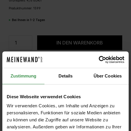
Grundpreis: 4,15 EUR/l
Produktnummer:
1599
Bei Ihnen in 1-2 Tagen
Produkt Anzahl: Gib den gewünschten W
IN DEN WARENKORB
Zustimmung
Details
Über Cookies
Diese Webseite verwendet Cookies
Wir verwenden Cookies, um Inhalte und Anzeigen zu
personalisieren, Funktionen für soziale Medien anbieten
zu können und die Zugriffe auf unsere Website zu
analysieren. Außerdem geben wir Informationen zu Ihrer