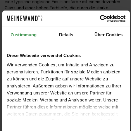
eine typische englische Emulsionsfarbe mit einem dezenten
Glanz und einer hohen Farbtiefe, die durch die starke
Pigmentierung und den geringen Füllstoffanteil erreicht wird.
Die Farben sind optimal mit den Tapeten und Stoffen von
Sanderson kombinierbar.
Zustimmung
Details
Über Cookies
Diese Webseite verwendet Cookies
Wir verwenden Cookies, um Inhalte und Anzeigen zu
personalisieren, Funktionen für soziale Medien anbieten
PRODUKTE FILTERN
zu können und die Zugriffe auf unsere Website zu
analysieren. Außerdem geben wir Informationen zu Ihrer
Keine Produkte gefunden.
Verwendung unserer Website an unsere Partner für
soziale Medien, Werbung und Analysen weiter. Unsere
Partner führen diese Informationen möglicherweise mit
weiteren Daten zusammen, die Sie ihnen bereitgestellt
haben oder die sie im Rahmen Ihrer Nutzung der Dienste
gesammelt haben.
Einwilligungsauswahl