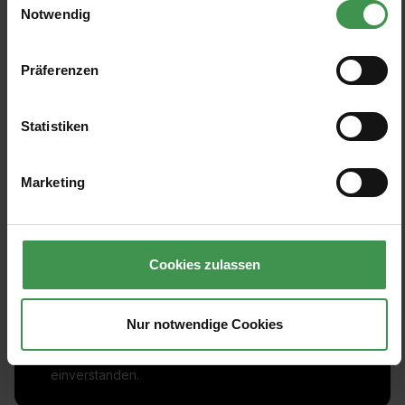
Notwendig
Präferenzen
Statistiken
Marketing
Abonnieren Sie den kostenlosen Newsletter und
verpassen Sie keine Neuigkeit oder Aktion.
Cookies zulassen
E-Mail-Adresse*
Nur notwendige Cookies
Ich habe die
Datenschutzbestimmungen
zur Kenntnis
genommen und die
AGB
gelesen und bin mit ihnen
einverstanden.