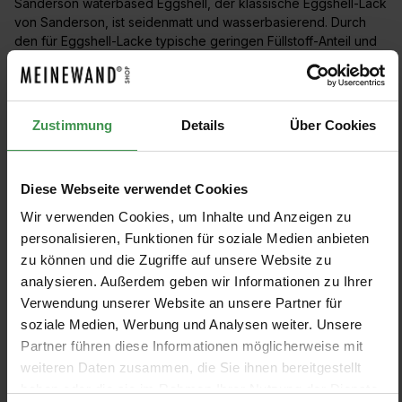
Sanderson waterbased Eggshell, der klassische Eggshell-Lack
von Sanderson, ist seidenmatt und wasserbasierend. Durch
den für Eggshell-Lacke typische geringen Füllstoff-Anteil und
die hohe Farbpigmentierung wird eine beeindruckende
Farbtiefe erreicht.
Die Farben sind optimal mit den Tapeten und Stoffen von
Zustimmung
Details
Über Cookies
Sanderson kombinierbar.
Diese Webseite verwendet Cookies
Wir verwenden Cookies, um Inhalte und Anzeigen zu
personalisieren, Funktionen für soziale Medien anbieten
PRODUKTE FILTERN
zu können und die Zugriffe auf unsere Website zu
analysieren. Außerdem geben wir Informationen zu Ihrer
Verwendung unserer Website an unsere Partner für
Keine Produkte gefunden.
soziale Medien, Werbung und Analysen weiter. Unsere
Partner führen diese Informationen möglicherweise mit
weiteren Daten zusammen, die Sie ihnen bereitgestellt
haben oder die sie im Rahmen Ihrer Nutzung der Dienste