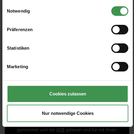
gesammelt haben.
Einwilligungsauswahl
Notwendig
Präferenzen
Statistiken
Marketing
Abonnieren Sie den kostenlosen Newsletter und
verpassen Sie keine Neuigkeit oder Aktion.
Cookies zulassen
E-Mail-Adresse*
Nur notwendige Cookies
Ich habe die
Datenschutzbestimmungen
zur Kenntnis
genommen und die
AGB
gelesen und bin mit ihnen