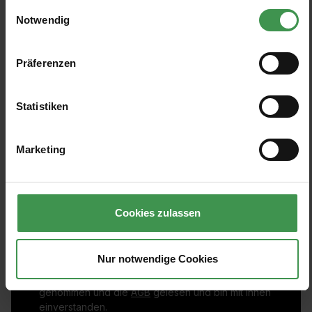
gesammelt haben.
Einwilligungsauswahl
Notwendig
Präferenzen
Statistiken
Marketing
Abonnieren Sie den kostenlosen Newsletter und
verpassen Sie keine Neuigkeit oder Aktion.
Cookies zulassen
E-Mail-Adresse*
Nur notwendige Cookies
Ich habe die
Datenschutzbestimmungen
zur Kenntnis
genommen und die
AGB
gelesen und bin mit ihnen
einverstanden.