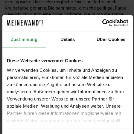
eine typische klassische englische Emulsionsfarbe, auch
Kreidefarbe genannt. Die sehr matte, optische pudrige, Farbe
beeindruckt durch eine hohe Farbtiefe, die durch die starke
Pigmentierung und den geringen Füllstoffanteil erreicht wird.
Die Farben sind optimal mit den Tapeten und Stoffen von
Morris & Co. kombinierbar und sind inspiriert durch William
Zustimmung
Details
Über Cookies
Morris Arts & Crafts Bewegung aus dem ausgehenden 19.
Jahrhundert.
Diese Webseite verwendet Cookies
Wir verwenden Cookies, um Inhalte und Anzeigen zu
personalisieren, Funktionen für soziale Medien anbieten
PRODUKTE FILTERN
zu können und die Zugriffe auf unsere Website zu
analysieren. Außerdem geben wir Informationen zu Ihrer
Verwendung unserer Website an unsere Partner für
Keine Produkte gefunden.
soziale Medien, Werbung und Analysen weiter. Unsere
Partner führen diese Informationen möglicherweise mit
weiteren Daten zusammen, die Sie ihnen bereitgestellt
haben oder die sie im Rahmen Ihrer Nutzung der Dienste