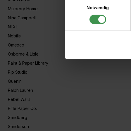
Einwilligungsauswahl
Notwendig
Mulberry Home
Nina Campbell
NLXL
Nobilis
Omexco
Osborne & Little
Paint & Paper Library
Pip Studio
Quenin
Ralph Lauren
Rebel Walls
Rifle Paper Co.
Sandberg
Sanderson