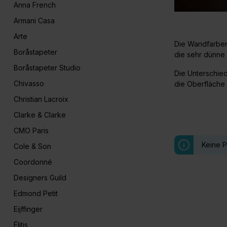
Anna French
Armani Casa
Arte
Die Wandfarbe
Boråstapeter
die sehr dünne 
Boråstapeter Studio
Die Unterschie
Chivasso
die Oberfläche
Christian Lacroix
Clarke & Clarke
CMO Paris
Keine 
Cole & Son
Coordonné
Designers Guild
Edmond Petit
Eijffinger
Élitis