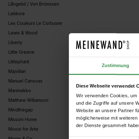
Långelid / Von Brömssen
Lelièvre
Les Couleurs Le Corbusier
Lewis & Wood
Liberty
Little Greene
Littlephant
Zustimmung
Majvillan
Manuel Canovas
Diese Webseite verwendet 
Marimekko
Wir verwenden Cookies, um I
Matthew Williamson
und die Zugriffe auf unsere 
Mindthegap
Website an unsere Partner fü
möglicherweise mit weiteren
Missoni Home
der Dienste gesammelt habe
Moooi for Arte
Morris & Co