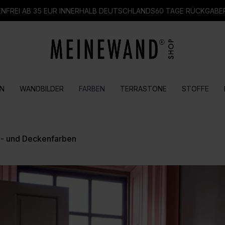
FREI AB 35 EUR INNERHALB DEUTSCHLANDS
60 TAGE RÜCKGABE
N
WANDBILDER
FARBEN
TERRASTONE
STOFFE
- und Deckenfarben