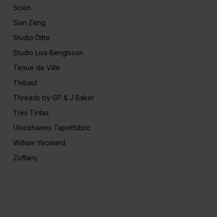
Scion
Sian Zeng
Studio Ditte
Studio Lisa Bengtsson
Tenue de Ville
Thibaut
Threads by GP & J Baker
Tres Tintas
Ulricehamns Tapetfabric
William Yeoward
Zoffany