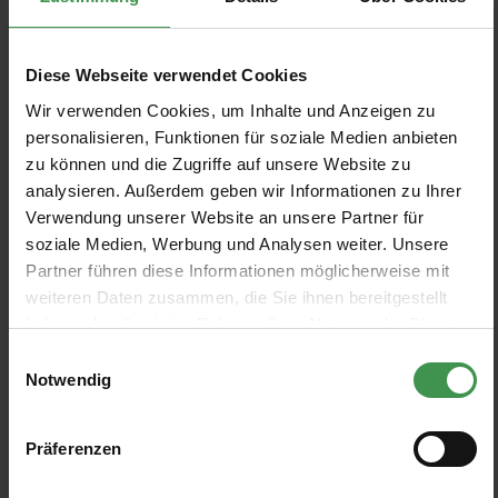
PRODUKTE FILTERN
Diese Webseite verwendet Cookies
Wir verwenden Cookies, um Inhalte und Anzeigen zu
Muster anzeigen
personalisieren, Funktionen für soziale Medien anbieten
zu können und die Zugriffe auf unsere Website zu
analysieren. Außerdem geben wir Informationen zu Ihrer
Tapete Tactility
Tapete Mulberry
Verwendung unserer Website an unsere Partner für
Omexco
Omexco
soziale Medien, Werbung und Analysen weiter. Unsere
6 Farben
5 Farben
Ab 134,00 €
Ab 237,50 €
+2
+1
Partner führen diese Informationen möglicherweise mit
weiteren Daten zusammen, die Sie ihnen bereitgestellt
haben oder die sie im Rahmen Ihrer Nutzung der Dienste
Tapete Calligraphy
Tapete Reflection
gesammelt haben.
Omexco
Omexco
Einwilligungsauswahl
Notwendig
8 Farben
2 Farben
Ab 112,80 €
Ab 210,00 €
+4
Präferenzen
Tapete Enhance
Tapete Motion
Omexco
Omexco