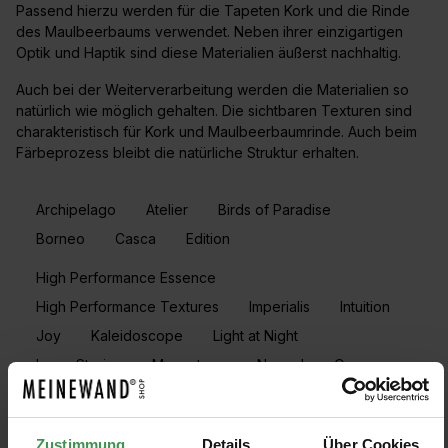
Passend hierzu werden für die Tapeten Kork und die Rinde
des Maulbeerbaums verwendet. Neben ihrer einzigartigen
Optik und Haptik sind diese Materialien äußerst nachhaltig.
Auch bei der Weiterverarbeitung werden die Materialien so
natürlich wie möglich gehalten. Die sichtbaren Texturen sind
charakteristisch für Kork und Maulbeerbaumrinde. Auch beim
Färbeprozess bleibt die natürliche Struktur erhalten.
Archipelago
Atelier
Birds of Paradise
Borneo
Casca
Edition
High Performance Essence
High Performance Textures
Imperialis
Intuition
Joy
Kaleidoscope
Light at Night
Loom Stories
Moonstone
Nomad
Oase
Pure
Rivage
Seraya
Shades of Pale
Silence
Virginia's Garden
Zustimmung
Details
Über Cookies