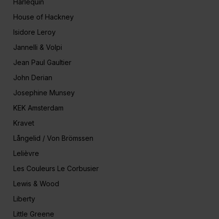
Harlequin
House of Hackney
Isidore Leroy
Jannelli & Volpi
Jean Paul Gaultier
John Derian
Josephine Munsey
KEK Amsterdam
Kravet
Långelid / Von Brömssen
Lelièvre
Les Couleurs Le Corbusier
Lewis & Wood
Liberty
Little Greene