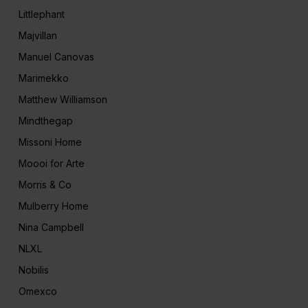
Littlephant
Majvillan
Manuel Canovas
Marimekko
Matthew Williamson
Mindthegap
Missoni Home
Moooi for Arte
Morris & Co
Mulberry Home
Nina Campbell
NLXL
Nobilis
Omexco