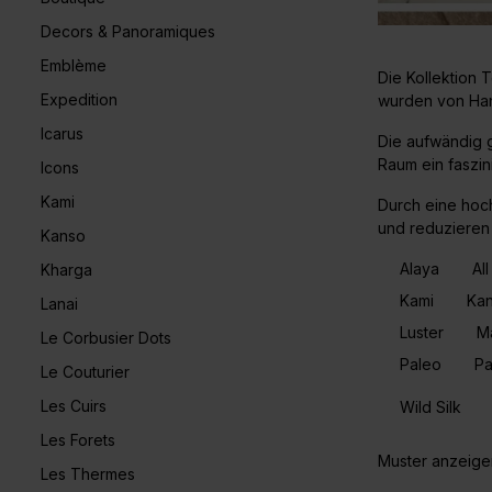
Decors & Panoramiques
Emblème
Die Kollektion 
Expedition
wurden von Han
Icarus
Die aufwändig g
Raum ein faszin
Icons
Kami
Durch eine hoc
und reduzieren 
Kanso
Alaya
All
Kharga
Kami
Ka
Lanai
Luster
Ma
Le Corbusier Dots
Paleo
P
Le Couturier
Les Cuirs
Wild Silk
Les Forets
Muster anzeige
Les Thermes