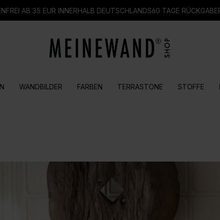
FREI AB 35 EUR INNERHALB DEUTSCHLANDS
60 TAGE RÜCKGABE
N
WANDBILDER
FARBEN
TERRASTONE
STOFFE