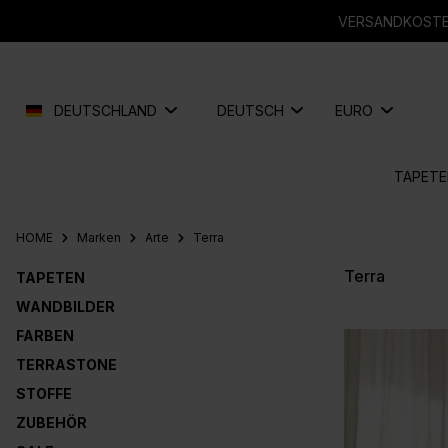
springen
Zur Hauptnavigation springen
VERSANDKOSTEN
DEUTSCHLAND
DEUTSCH
EURO
TAPETE
HOME
Marken
Arte
Terra
Terra
TAPETEN
WANDBILDER
FARBEN
TERRASTONE
STOFFE
ZUBEHÖR