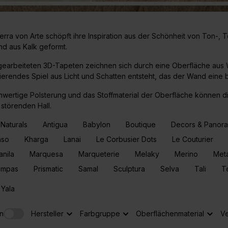
Terra von Arte schöpft ihre Inspiration aus der Schönheit von Ton-, 
d aus Kalk geformt.
earbeiteten 3D-Tapeten zeichnen sich durch eine Oberfläche aus Wi
ierendes Spiel aus Licht und Schatten entsteht, das der Wand eine b
hwertige Polsterung und das Stoffmaterial der Oberfläche können d
störenden Hall.
 Naturals
Antigua
Babylon
Boutique
Decors & Panor
nso
Kharga
Lanai
Le Corbusier Dots
Le Couturier
nila
Marquesa
Marqueterie
Melaky
Merino
Meta
ampas
Prismatic
Samal
Sculptura
Selva
Tali
T
Yala
n
Hersteller
Farbgruppe
Oberflächenmaterial
Ve