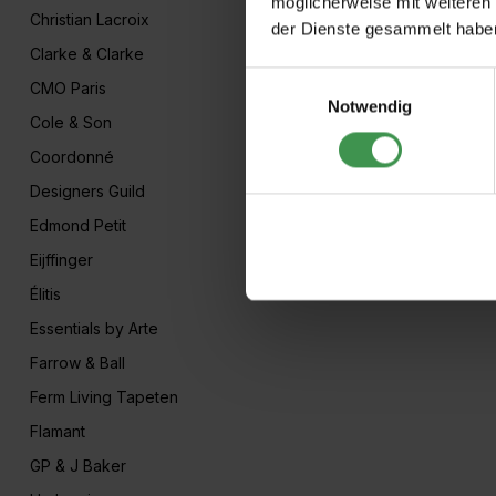
möglicherweise mit weiteren
Christian Lacroix
der Dienste gesammelt habe
Clarke & Clarke
Einwilligungsauswahl
CMO Paris
Notwendig
Cole & Son
Coordonné
Designers Guild
Edmond Petit
Eijffinger
Élitis
Essentials by Arte
Farrow & Ball
Ferm Living Tapeten
Flamant
GP & J Baker