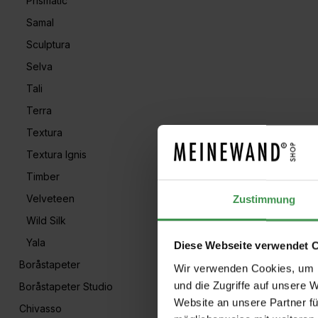
Prismatic
Samal
Sculptura
Selva
Tali
Terra
Textura
Textura Ignis
Timber
Velveteen
Zustimmung
Wild Silk
Yala
Diese Webseite verwendet 
Boråstapeter
Wir verwenden Cookies, um I
und die Zugriffe auf unsere 
Boråstapeter Studio
Website an unsere Partner fü
Chivasso