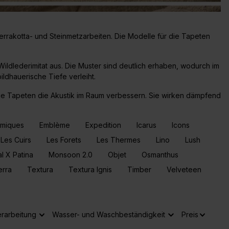
Terrakotta- und Steinmetzarbeiten. Die Modelle für die Tapeten
ldlederimitat aus. Die Muster sind deutlich erhaben, wodurch im
ildhauerische Tiefe verleiht.
ie Tapeten die Akustik im Raum verbessern. Sie wirken dämpfend
amiques
Emblème
Expedition
Icarus
Icons
Les Cuirs
Les Forets
Les Thermes
Lino
Lush
l X Patina
Monsoon 2.0
Objet
Osmanthus
erra
Textura
Textura Ignis
Timber
Velveteen
rarbeitung
Wasser- und Waschbeständigkeit
Preis