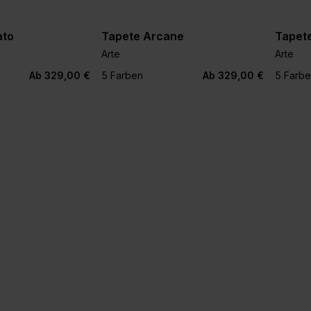
ato
Tapete Arcane
Tapet
Arte
Arte
+1
+1
Ab 329,00 €
5 Farben
Ab 329,00 €
5 Farb