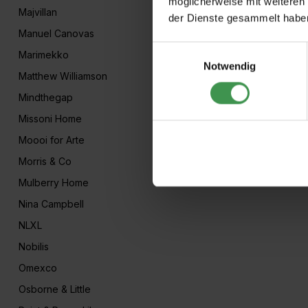
möglicherweise mit weiteren
Majvillan
der Dienste gesammelt habe
Manuel Canovas
Einwilligungsauswahl
Marimekko
Notwendig
Matthew Williamson
Mindthegap
Missoni Home
Moooi for Arte
Morris & Co
Mulberry Home
Nina Campbell
NLXL
Nobilis
Omexco
Osborne & Little