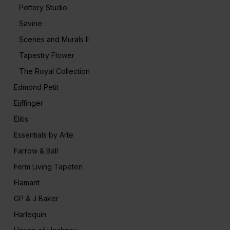
Pottery Studio
Savine
Scenes and Murals II
Tapestry Flower
The Royal Collection
Edmond Petit
Eijffinger
Élitis
Essentials by Arte
Farrow & Ball
Ferm Living Tapeten
Flamant
GP & J Baker
Harlequin