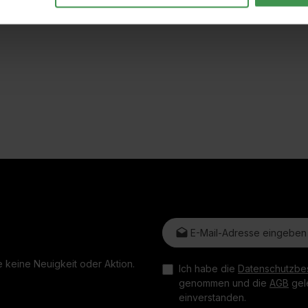
E-Mail-Adresse*
 keine Neuigkeit oder Aktion.
Ich habe die
Datenschutzbe
genommen und die
AGB
gele
einverstanden.