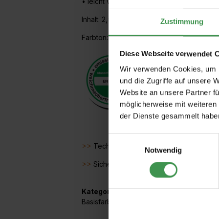
• leicht verarbeitbar
Inhalt: 2,5 Liter
Zustimmung
Farbton: weiß
Diese Webseite verwendet 
Wir verwenden Cookies, um I
und die Zugriffe auf unsere 
Website an unsere Partner fü
möglicherweise mit weiteren
der Dienste gesammelt habe
Einwilligungsauswahl
>>
Technisches Merkblatt
Notwendig
>>
Sicherheitsdatenblatt
Kategorien:
Basisfarben
,
Wandfarben