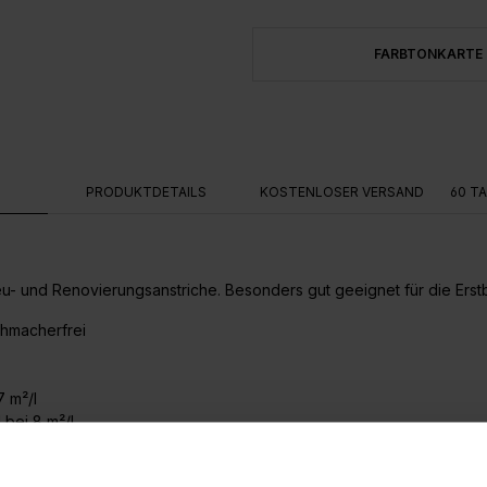
FARBTONKARTE
G
PRODUKTDETAILS
KOSTENLOSER VERSAND
60 T
u- und Renovierungsanstriche. Besonders gut geeignet für die Erst
chmacherfrei
 m²/l
bei 8 m²/l