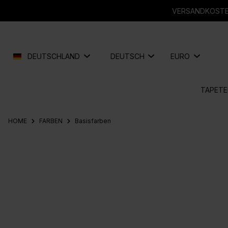
springen
Zur Hauptnavigation springen
VERSANDKOSTEN
DEUTSCHLAND
DEUTSCH
EURO
TAPETE
HOME
FARBEN
Basisfarben
Bildergalerie überspringen