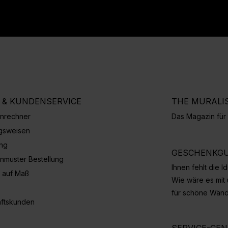
E & KUNDENSERVICE
THE MURALI
nrechner
Das Magazin fü
gsweisen
ung
GESCHENKGU
nmuster Bestellung
Ihnen fehlt die 
 auf Maß
Wie wäre es mit
für schöne Wän
ftskunden