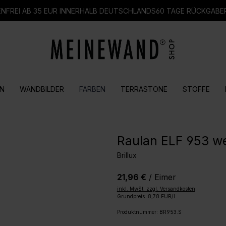
FREI AB 35 EUR INNERHALB DEUTSCHLANDS
60 TAGE RÜCKGABE
N
WANDBILDER
FARBEN
TERRASTONE
STOFFE
Raulan ELF 953 we
Brillux
21,96 €
/ Eimer
inkl. MwSt. zzgl. Versandkosten
Grundpreis: 8,78 EUR/l
Produktnummer:
BR953.S