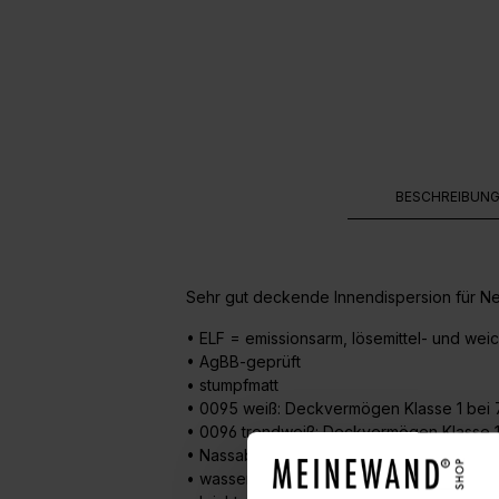
BESCHREIBUN
Sehr gut deckende Innendispersion für Ne
• ELF = emissionsarm, lösemittel- und wei
• AgBB-geprüft
• stumpfmatt
• 0095 weiß: Deckvermögen Klasse 1 bei 7
• 0096 trendweiß: Deckvermögen Klasse 1 
• Nassabriebbeständigkeit Klasse 3
• wasserdampfdiffusionsfähig