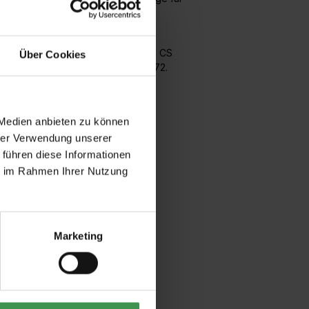
insetzbar.
eschäftsräumen, Fluren oder
nenputz (Druckfestigkeitskategorie CS
Über Cookies
ere Gestaltung mit Creativ Viviato 72.
 Medien anbieten zu können
hrer Verwendung unserer
 führen diese Informationen
ie im Rahmen Ihrer Nutzung
Marketing