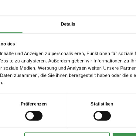
d/oder in Kombination mit deckenden Dispersionsfarbenanstrichen e
Oberflächen im Innenbereich. Einsetzbar in Repräsentations- oder G
 Restaurants sowie im gesamten privaten Wohnbereich. Auf z. B. In
Details
on und Dispersionsfarbenanstrichen. Speziell abgestimmt auf die weit
chmacherfrei
Cookies
nhalte und Anzeigen zu personalisieren, Funktionen für soziale
Website zu analysieren. Außerdem geben wir Informationen zu I
r soziale Medien, Werbung und Analysen weiter. Unsere Partner
andlasuren
 Daten zusammen, die Sie ihnen bereitgestellt haben oder die s
72 und Creativ Vedeno 74
n.
Präferenzen
Statistiken