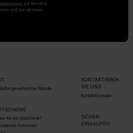
stimmungen
zur Kenntnis
sen und bin mit ihnen
ST
KONTAKTIEREN
SIE UNS
r außergewöhnliche Wände
Kontaktformular
TSCHEINE
SICHER
Idee für ein Geschenk?
EINKAUFEN
 unserem Gutschein
de?