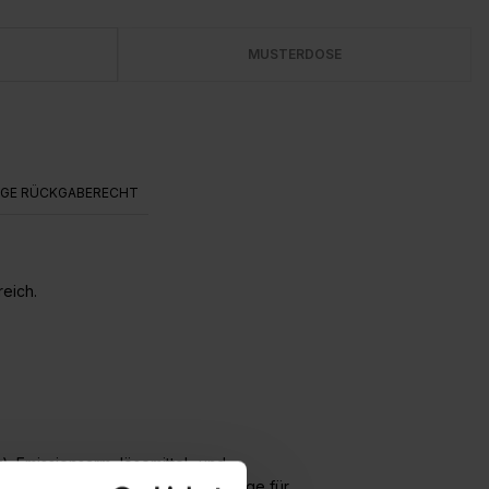
MUSTERDOSE
AGE RÜCKGABERECHT
reich.
r). Emissionsarm, lösemittel- und
n. Darüber hinaus auch als Grundlage für