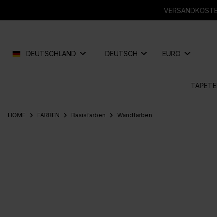
springen
Zur Hauptnavigation springen
VERSANDKOSTEN
DEUTSCHLAND
DEUTSCH
EURO
TAPETE
HOME
FARBEN
Basisfarben
Wandfarben
Bildergalerie überspringen