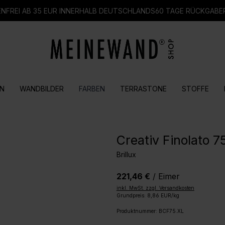
FREI AB 35 EUR INNERHALB DEUTSCHLANDS
60 TAGE RÜCKGABE
N
WANDBILDER
FARBEN
TERRASTONE
STOFFE
Creativ Finolato 7
Brillux
221,46 €
/ Eimer
inkl. MwSt. zzgl. Versandkosten
Grundpreis: 8,86 EUR/kg
Produktnummer:
BCF75.XL