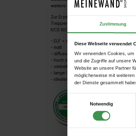
weitere Kreative Gestaltungstechniken un
Zur Erzielung dekorativer, strukturierter 
Treppenhäusern usw. von z. B. Hotels oder
Zustimmung
II/CS III/CS IV und B1-B7), Beton, Gipskart
- ELF = emissionsarm, lösemittel- und wei
Diese Webseite verwendet 
- matt
Wir verwenden Cookies, um I
- diffusionsfähig
- hoch strapazierfähig
und die Zugriffe auf unsere 
- vielseitig strukturierbar
Website an unsere Partner fü
- lange Offenzeit bei Überarbeitung mit W
möglicherweise mit weiteren
- idealer Untergrund für Creativ Viviato 
der Dienste gesammelt habe
Einwilligungsauswahl
Notwendig