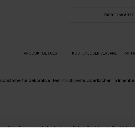
FARBTONKARTE
G
PRODUKTDETAILS
KOSTENLOSER VERSAND
60 T
sionsfarbe für dekorative, fein strukturierte Oberflächen im Innenbe
zgefüllte Dispersionsfarbe für innen (feiner Streichputz, Streichfülle
apazierfähig, ausgezeichnet diffusionsfähig und leicht zu verarbeite