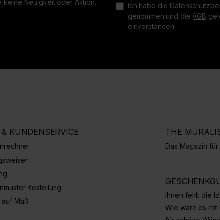
 keine Neuigkeit oder Aktion.
Ich habe die
Datenschutzbe
genommen und die
AGB
gele
einverstanden.
E & KUNDENSERVICE
THE MURALI
nrechner
Das Magazin fü
gsweisen
ung
GESCHENKGU
nmuster Bestellung
Ihnen fehlt die 
 auf Maß
Wie wäre es mit
für schöne Wän