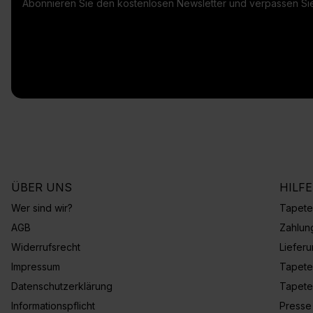
Abonnieren Sie den kostenlosen Newsletter und verpassen Sie
ÜBER UNS
HILF
Wer sind wir?
Tapete
AGB
Zahlun
Widerrufsrecht
Liefer
Impressum
Tapete
Datenschutzerklärung
Tapete
Informationspflicht
Presse