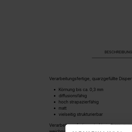
BESCHREIBUN
Verarbeitungsfertige, quarzgefüllte Disper
Körnung bis ca. 0,3 mm
diffusionsfähig
hoch strapazierfähig
matt
vielseitig strukturierbar
Verarbeitungsfertige, strukturierbare, quar
weichmacherfrei, geruchsneutral, matt, str