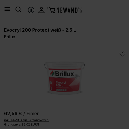
alt springen
HILFSTOOLS
Evocryl 200 Protect weiß - 2.5 L
Brillux
Bildergalerie überspringen
62,56 €
/ Eimer
inkl. MwSt. zzgl. Versandkosten
Grundpreis: 25,02 EUR/l