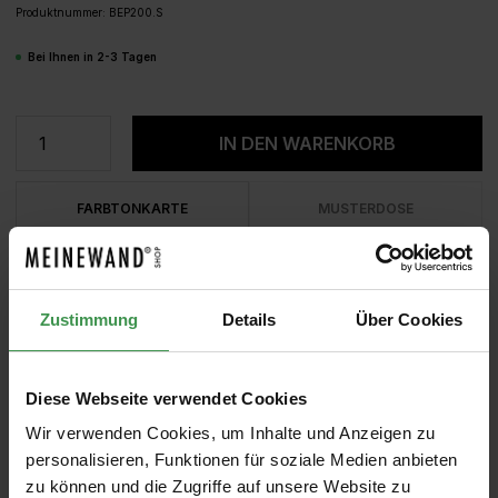
Produktnummer:
BEP200.S
Bei Ihnen in 2-3 Tagen
Produkt Anzahl: Gib den gewünschten We
IN DEN WARENKORB
FARBTONKARTE
MUSTERDOSE
Zustimmung
Details
Über Cookies
Diese Webseite verwendet Cookies
Wir verwenden Cookies, um Inhalte und Anzeigen zu
personalisieren, Funktionen für soziale Medien anbieten
zu können und die Zugriffe auf unsere Website zu