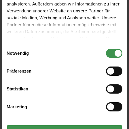
analysieren. Außerdem geben wir Informationen zu Ihrer
Verwendung unserer Website an unsere Partner für
soziale Medien, Werbung und Analysen weiter. Unsere
Partner führen diese Informationen möglicherweise mit
weiteren Daten zusammen, die Sie ihnen bereitgestellt
Abonnieren Sie den kostenlosen Newsletter und
haben oder die sie im Rahmen Ihrer Nutzung der Dienste
verpassen Sie keine Neuigkeit oder Aktion.
gesammelt haben.
Einwilligungsauswahl
Notwendig
E-Mail-Adresse*
Präferenzen
Ich habe die
Datenschutzbestimmungen
zur Kenntnis
genommen und die
AGB
gelesen und bin mit ihnen
Statistiken
einverstanden.
Marketing
ÜBER UNS