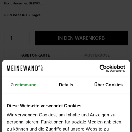
Produktnummer:
BF1903.L
Bei Ihnen in 1-2 Tagen
Produkt Anzahl: Gib den gewünschten We
IN DEN WARENKORB
FARBTONKARTE
MUSTERDOSE
Zustimmung
Details
Über Cookies
Diese Webseite verwendet Cookies
Wir verwenden Cookies, um Inhalte und Anzeigen zu
personalisieren, Funktionen für soziale Medien anbieten
zu können und die Zugriffe auf unsere Website zu