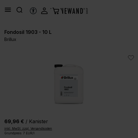
alt springen
HILFSTOOLS
Fondosil 1903 - 10 L
Brillux
Bildergalerie überspringen
69,96 €
/ Kanister
inkl. MwSt. zzgl. Versandkosten
Grundpreis: 7 EUR/l