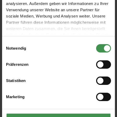
analysieren. Außerdem geben wir Informationen zu Ihrer
Verwendung unserer Website an unsere Partner für
soziale Medien, Werbung und Analysen weiter. Unsere
Partner führen diese Informationen möglicherweise mit
weiteren Daten zusammen, die Sie ihnen bereitgestellt
Abonnieren Sie den kostenlosen Newsletter und
haben oder die sie im Rahmen Ihrer Nutzung der Dienste
verpassen Sie keine Neuigkeit oder Aktion.
gesammelt haben.
Einwilligungsauswahl
Notwendig
E-Mail-Adresse*
Präferenzen
Ich habe die
Datenschutzbestimmungen
zur Kenntnis
genommen und die
AGB
gelesen und bin mit ihnen
Statistiken
einverstanden.
Marketing
ÜBER UNS