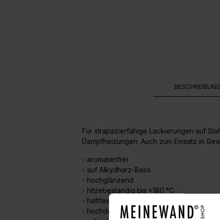
BESCHREIBUN
Für strapazierfähige Lackierungen auf St
Dampfheizungen. Auch zum Einsatz in Ge
- aromatenfrei
- auf Alkydharz-Basis
- hochglänzend
- hitzebeständig bis +180 °C
- haftfest
- hochdeckend