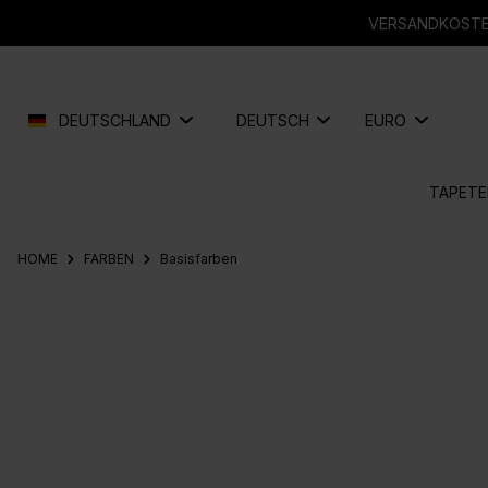
springen
Zur Hauptnavigation springen
VERSANDKOSTEN
DEUTSCHLAND
DEUTSCH
EURO
TAPETE
HOME
FARBEN
Basisfarben
Bildergalerie überspringen