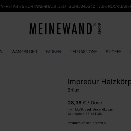
FREI AB 35 EUR INNERHALB DEUTSCHLANDS
60 TAGE RÜCKGABE
N
WANDBILDER
FARBEN
TERRASTONE
STOFFE
Impredur Heizkörp
Brillux
28,36 €
/ Dose
inkl. MwSt. zzgl. Versandkosten
Grundpreis: 75,63 EUR/l
Produktnummer:
BH990.S