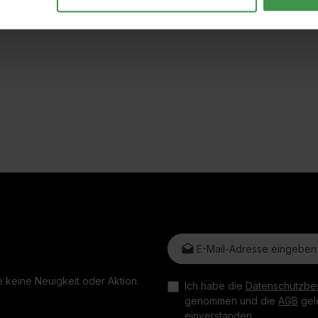
E-Mail-Adresse*
 keine Neuigkeit oder Aktion.
Ich habe die
Datenschutzbe
genommen und die
AGB
gele
einverstanden.