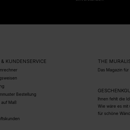
E & KUNDENSERVICE
THE MURALI
nrechner
Das Magazin fü
gsweisen
ung
GESCHENKGU
nmuster Bestellung
Ihnen fehlt die 
 auf Maß
Wie wäre es mit
für schöne Wän
ftskunden