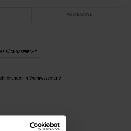
MUSTERDOSE
AGE RÜCKGABERECHT
Rohrleitungen in Warmwasserund