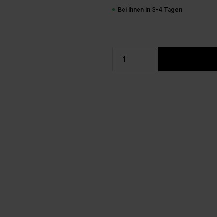
Bei Ihnen in 3-4 Tagen
Produkt Anzahl: Gi