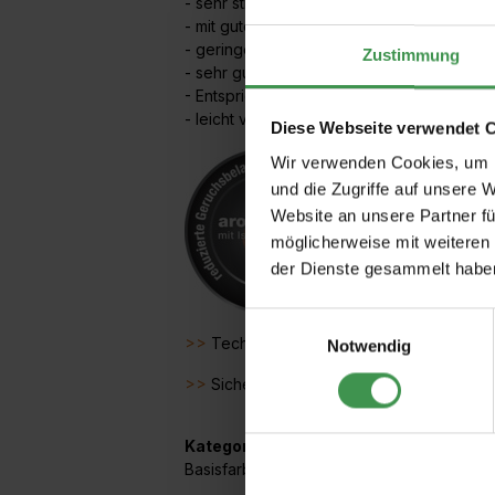
- sehr strapazierfähig
- mit gutem Verlauf
- geringe Vergilbungsneigung
Zustimmung
- sehr gute Kantenabdeckung
- Entspricht EN 71-3 Sicherheit von Spiel
- leicht verarbeitbar
Diese Webseite verwendet 
Wir verwenden Cookies, um I
und die Zugriffe auf unsere 
Website an unsere Partner fü
möglicherweise mit weiteren
der Dienste gesammelt habe
Einwilligungsauswahl
>>
Technisches Merkblatt:
Notwendig
>>
Sicherheitsdatenblatt:
Kategorien:
Basisfarben
,
Holz - Metall Innen