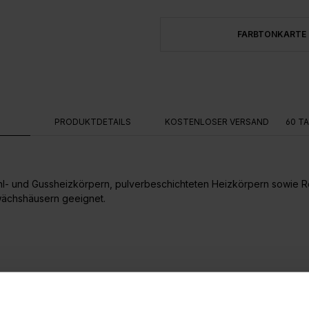
FARBTONKARTE
G
PRODUKTDETAILS
KOSTENLOSER VERSAND
60 T
ahl- und Gussheizkörpern, pulverbeschichteten Heizkörpern sowie 
wächshäusern geeignet.