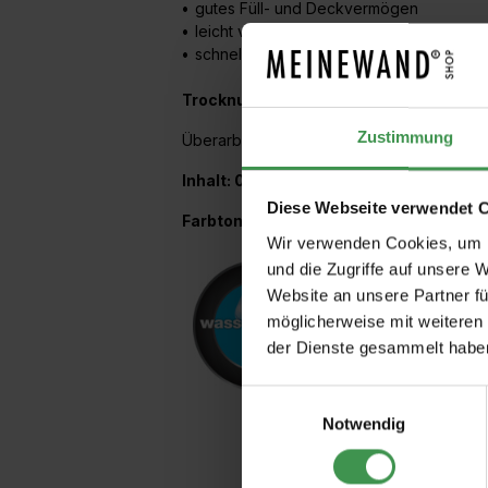
•
gutes Füll- und Deckvermögen
•
leicht verarbeitbar
•
schnell trocknend
Trocknung (+20 °C, 65 % r.F.)
Zustimmung
Überarbeitbar mit Acryllacken nach 2-3 St
Inhalt: 0,375 Liter
Diese Webseite verwendet 
Farbton: weiß
Wir verwenden Cookies, um I
und die Zugriffe auf unsere 
Website an unsere Partner fü
möglicherweise mit weiteren
der Dienste gesammelt habe
Einwilligungsauswahl
Notwendig