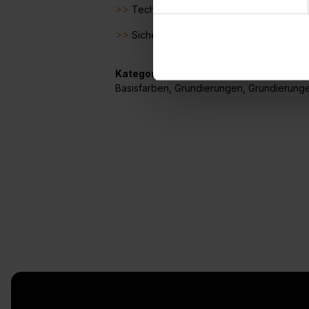
>>
Technisches Merkblatt
>>
Sicherheitsdatenblatt
Kategorien:
Basisfarben
,
Grundierungen
,
Grundierung