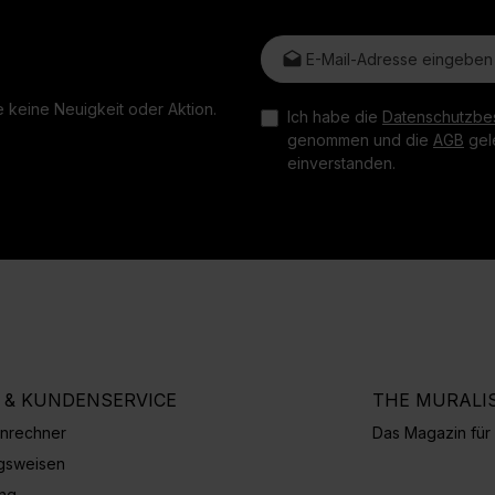
E-Mail-Adresse*
 keine Neuigkeit oder Aktion.
Ich habe die
Datenschutzbe
genommen und die
AGB
gele
einverstanden.
E & KUNDENSERVICE
THE MURALI
nrechner
Das Magazin fü
gsweisen
ung