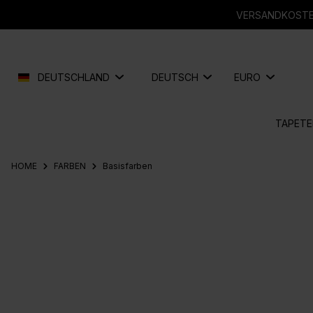
springen
Zur Hauptnavigation springen
VERSANDKOSTEN
DEUTSCHLAND
DEUTSCH
EURO
TAPETE
HOME
FARBEN
Basisfarben
Bildergalerie überspringen