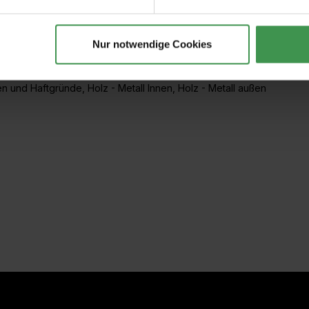
Nur notwendige Cookies
en und Haftgründe
,
Holz - Metall Innen
,
Holz - Metall außen